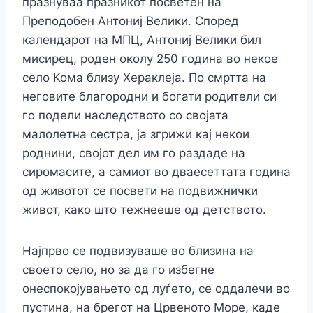
празнуваа празникот посветен на
Преподобен Антониј Велики. Според
календарот на МПЦ, Антониј Велики бил
мисирец, роден околу 250 година во некое
село Кома близу Хераклеја. По смртта на
неговите благородни и богати родители си
го подели наследството со својата
малолетна сестра, ја згрижи кај некои
роднини, својот дел им го раздаде на
сиромасите, а самиот во дваесеттата година
од животот се посвети на подвижнички
живот, како што тежнееше од детството.
Најпрво се подвизуваше во близина на
своето село, но за да го избегне
онеспокојувањето од луѓето, се оддалечи во
пустина, на брегот на Црвеното Море, каде