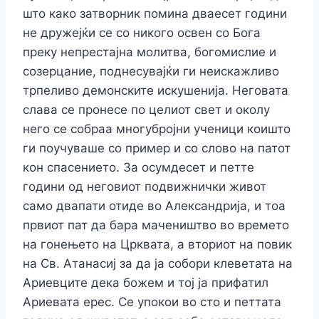
што како затворник помина дваесет години
не дружејќи се со никого освен со Бога
преку непрестајна молитва, богомислие и
созерцание, поднесувајќи ги неискажливо
трпеливо демонските искушенија. Неговата
слава се пронесе по целиот свет и околу
него се собраа многубројни ученици коишто
ги поучуваше со пример и со слово на патот
кон спасението. За осумдесет и петте
години од неговиот подвижнички живот
само двапати отиде во Александрија, и тоа
првиот пат да бара мачеништво во времето
на гонењето на Црквата, а вториот на повик
на Св. Атанасиј за да ја собори клеветата на
Ариевците дека божем и тој ја прифатил
Ариевата ерес. Се упокои во сто и петтата