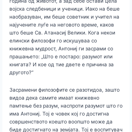
година од животот, а зад себе остави цела
војска следбеници и ученици. Иако на беше
наобразуван, им беше советник и учител на
најучените луѓе на неговото време, каков
што беше Св. Атанасиј Велики. Кога некои
елински филозофи го искушуваа со
книжевна мудрост, Антониј ги засрами со
прашањето: „Што е постаро: разумот или
книгата? И кое од тие двете е причина за
другото?“
Засрамени филозофите се разотидоа, зашто
видоа дека самите имаат книжевно
памтење без разум, наспроти разумот што го
има Антониј. Тој е човек кој го достигна
совршенството коешто воопшто може да
биде достигнато на земјата. Тој е воспитувач