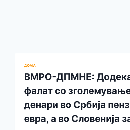
ДОМА
ВМРО-ДПМНЕ: Додека
фалат со зголемување
денари во Србија пенз
евра, а во Словенија з