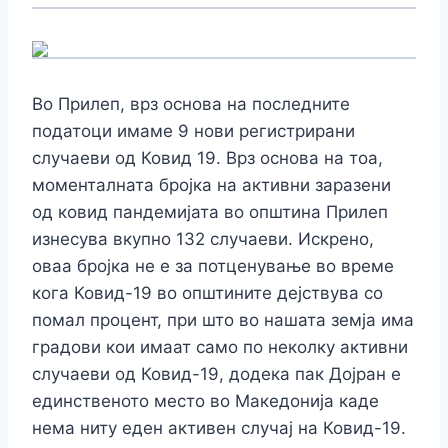
Во Прилеп, врз основа на последните
податоци имаме 9 нови регистрирани
случаеви од Ковид 19. Врз основа на тоа,
моменталната бројка на активни заразени
од ковид пандемијата во општина Прилеп
изнесува вкупно 132 случаеви. Искрено,
оваа бројка не е за потценување во време
кога Ковид-19 во општините дејствува со
помал процент, при што во нашата земја има
градови кои имаат само по неколку активни
случаеви од Ковид-19, додека пак Дојран е
единственото место во Македонија каде
нема ниту еден активен случај на Ковид-19.