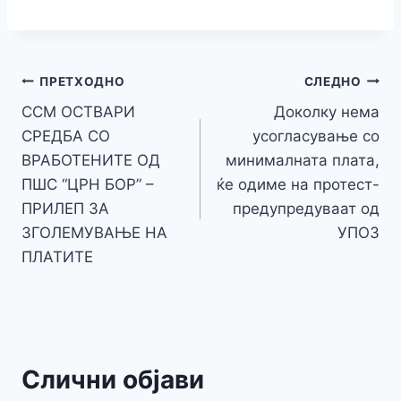
o
m
h
e
er
s
s
gr
p
h
s
p
ai
ar
b
e
A
a
e
at
a
y
l
e
o
n
p
m
g
Навигација
Li
ПРЕТХОДНО
СЛЕДНО
o
g
p
e
n
ССМ ОСТВАРИ
Доколку нема
на
k
er
СРЕДБА СО
усогласување со
k
напис
ВРАБОТЕНИТЕ ОД
минималната плата,
ПШС “ЦРН БОР” –
ќе одиме на протест-
ПРИЛЕП ЗА
предупредуваат од
ЗГОЛЕМУВАЊЕ НА
УПОЗ
ПЛАТИТЕ
Слични објави