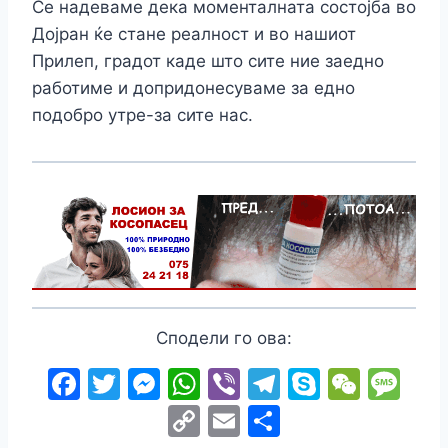
Се надеваме дека моменталната состојба во
Дојран ќе стане реалност и во нашиот
Прилеп, градот каде што сите ние заедно
работиме и допридонесуваме за едно
подобро утре-за сите нас.
Сподели го ова:
F
T
M
W
Vi
T
S
W
M
a
w
e
h
b
el
k
e
e
C
E
S
c
itt
s
at
er
e
y
C
s