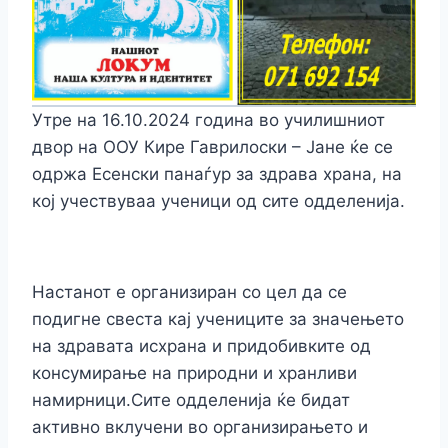
Утре на 16.10.2024 година во училишниот
двор на ООУ Кире Гаврилоски – Јане ќе се
одржа Есенски панаѓур за здрава храна, на
кој учествуваа ученици од сите одделенија.
Настанот е организиран со цел да се
подигне свеста кај учениците за значењето
на здравата исхрана и придобивките од
консумирање на природни и хранливи
намирници.Сите одделенија ќе бидат
активно вклучени во организирањето и