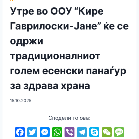
Утре во ООУ “Кире
Гаврилоски-Јане” ќе се
одржи
традиционалниот
голем есенски панаѓур
за здрава храна
15.10.2025
Сподели го ова:
F
T
M
W
Vi
T
S
W
M