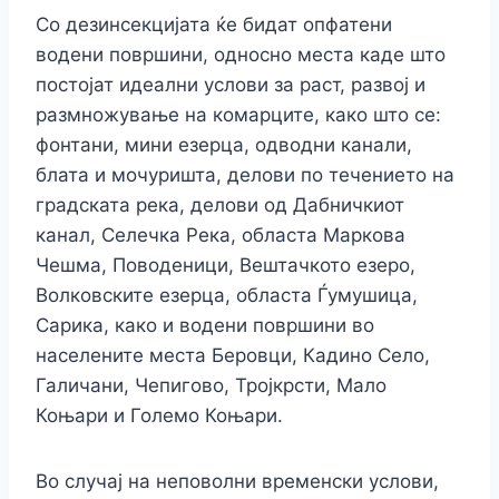
Со дезинсекцијата ќе бидат опфатени
водени површини, односно места каде што
постојат идеални услови за раст, развој и
размножување на комарците, како што се:
фонтани, мини езерца, одводни канали,
блата и мочуришта, делови по течението на
градската река, делови од Дабничкиот
канал, Селечка Река, областа Маркова
Чешма, Поводеници, Вештачкото езеро,
Волковските езерца, областа Ѓумушица,
Сарика, како и водени површини во
населените места Беровци, Кадино Село,
Галичани, Чепигово, Тројкрсти, Мало
Коњари и Големо Коњари.
Во случај на неповолни временски услови,