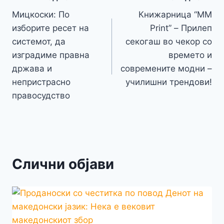
Навигација
Li
o
g
p
e
n
Мицкоски: По
Книжарница “MM
на
k
er
изборите ресет на
Print” – Прилеп
k
напис
системот, да
секогаш во чекор со
изградиме правна
времето и
држава и
современите модни –
непристрасно
училишни трендови!
правосудство
Слични објави