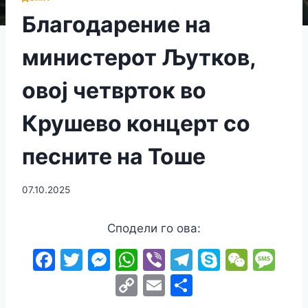
Благодарение на
министерот Љутков,
овој четврток во
Крушево концерт со
песните на Тоше
07.10.2025
Сподели го ова:
F
T
M
W
Vi
T
S
W
M
a
w
e
h
b
el
k
e
e
C
E
S
c
itt
s
at
er
e
y
C
s
o
m
h