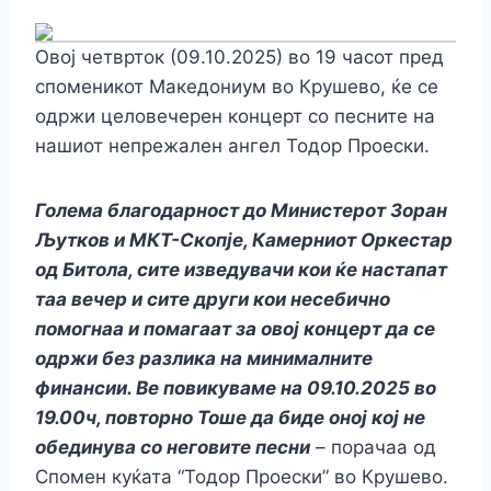
Oвој четврток (09.10.2025) во 19 часот пред
споменикот Македониум во Крушево, ќе се
одржи целовечерен концерт со песните на
нашиот непрежален ангел Тодор Проески.
Голема благодарност до Министерот Зоран
Љутков и МКТ-Скопје, Камерниот Оркестар
од Битола, сите изведувачи кои ќе настапат
таа вечер и сите други кои несебично
помогнаа и помагаат за овој концерт да се
одржи без разлика на минималните
финансии. Ве повикуваме на 09.10.2025 во
19.00ч, повторно Тоше да биде оној кој не
обединува со неговите песни
– порачаа од
Спомен куќата “Тодор Проески” во Крушево.