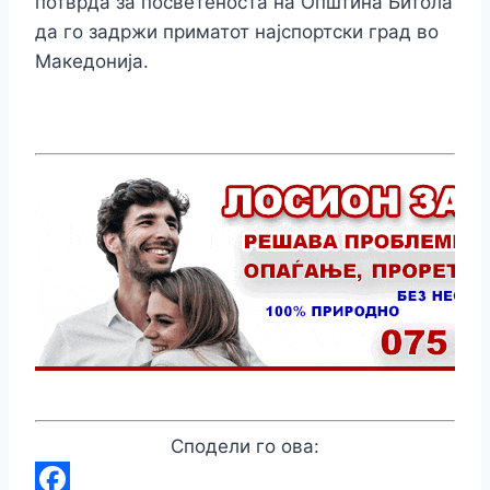
потврда за посветеноста на Општина Битола
да го задржи приматот најспортски град во
Македонија.
Сподели го ова: