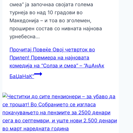
смеа” ја започнаа својата голема
турнеја во над 10 градови во
Македонија – и тоа во зголемен,
проширен состав со нивната најнова
урнебесна…
Прочитај Повеќе
Овoј четврток во
Прилеп! Премиера на најновата
комедија на “Солза и смеа” – “АџАнАк
БаЏаНаК”