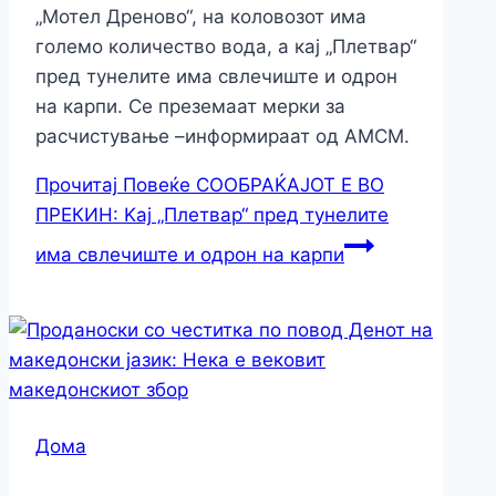
„Мотел Дреново“, на коловозот има
големо количество вода, а кај „Плетвар“
пред тунелите има свлечиште и одрон
на карпи. Се преземаат мерки за
расчистување –информираат од АМСМ.
Прочитај Повеќе
СООБРАЌАЈОТ Е ВО
ПРЕКИН: Kај „Плетвар“ пред тунелите
има свлечиште и одрон на карпи
Дома