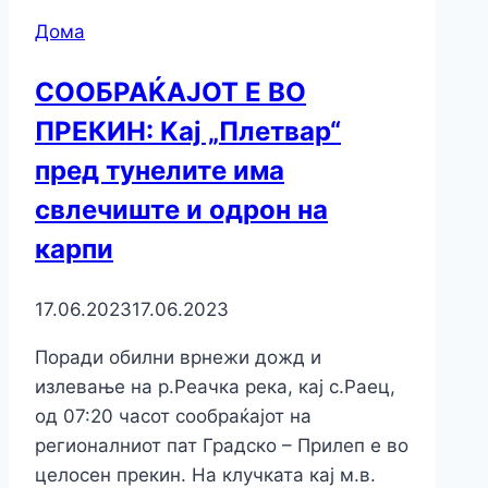
Дома
СООБРАЌАЈОТ Е ВО
ПРЕКИН: Kај „Плетвар“
пред тунелите има
свлечиште и одрон на
карпи
17.06.2023
17.06.2023
Поради обилни врнежи дожд и
излевање на р.Реачка река, кај с.Раец,
од 07:20 часот сообраќајот на
регионалниот пат Градско – Прилеп е во
целосен прекин. На клучката кај м.в.