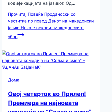
кодификацијата на јазикот. Од…
Прочитај Повеќе
Проданоски со
честитка по повод Денот на македонски
јазик: Нека е вековит македонскиот
збор
Дома
Овoј четврток во Прилеп!
Премиера на најновата
комедија на “Солза и смеа”