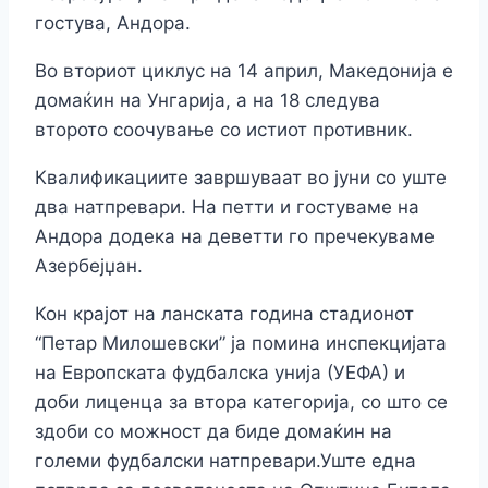
гостува, Андора.
Во вториот циклус на 14 април, Македонија е
домаќин на Унгарија, а на 18 следува
второто соочување со истиот противник.
Квалификациите завршуваат во јуни со уште
два натпревари. На петти и гостуваме на
Андора додека на деветти го пречекуваме
Азербејџан.
Кон крајот на ланската година стадионот
“Петар Милошевски” ја помина инспекцијата
на Европската фудбалска унија (УЕФА) и
доби лиценца за втора категорија, со што се
здоби со можност да биде домаќин на
големи фудбалски натпревари.Уште една