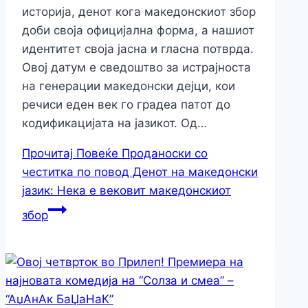
историја, денот кога македонскиот збор
доби своја официјална форма, а нашиот
идентитет своја јасна и гласна потврда.
Овој датум е сведоштво за истрајноста
на генерации македонски дејци, кои
речиси еден век го градеа патот до
кодификацијата на јазикот. Од…
Прочитај Повеќе
Проданоски со
честитка по повод Денот на македонски
јазик: Нека е вековит македонскиот
збор