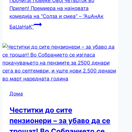
Прочитај Повеќе
Овoј четврток во
Прилеп! Премиера на најновата
комедија на “Солза и смеа” – “АџАнАк
БаЏаНаК”
Дома
Честитки до сите
пензионери – за убаво да се
трошат! Во Собранието се