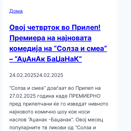
Дома
Овoј четврток во Прилеп!
Премиера на најновата
комедија на “Солза и смеа”
– “АџАнАк БаЏаНаК”
24.02.2025
24.02.2025
“Солза и смеа” доаѓаат во Прилеп на
27.02.2025 година каде ПРЕМИЕРНО
пред прилепчани ќе го изведат нивното
најновото комично шоу кое носи
наслов “Аџанак -Баџанак”. Овој месец
популарните тв ликови од “Солза и