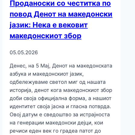
Проданоски со честитка по
повод Денот на македонски
јазик: Нека е вековит
македонскиот збор
05.05.2026
Денес, на 5 Мај, Денот на македонската
азбука и македонскиот јазик,
одбележуваме светол миг од нашата
историја, денот кога македонскиот збор
доби своја официјална форма, а нашиот
идентитет своја јасна и гласна потврда.
Овој датум е сведоштво за истрајноста
на генерации македонски дејци, кои
речиси еден век го градеа патот до