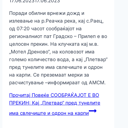
17.06.2023
17.06.2023
Поради обилни врнежи дожд и
излевање на р.Реачка река, кај с.Раец,
од 07:20 часот сообраќајот на
регионалниот пат Градско – Прилеп е во
целосен прекин. На клучката кај м.в.
„Мотел Дреново“, на коловозот има
големо количество вода, а кај „Плетвар“
пред тунелите има свлечиште и одрон
на карпи. Се преземаат мерки за
расчистување –информираат од АМСМ.
Прочитај Повеќе
СООБРАЌАЈОТ Е ВО
ПРЕКИН: Kај „Плетвар“ пред тунелите
има свлечиште и одрон на карпи