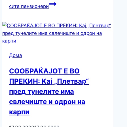
сите пензионери
Дома
СООБРАЌАЈОТ Е ВО
ПРЕКИН: Kај „Плетвар“
пред тунелите има
свлечиште и одрон на
карпи