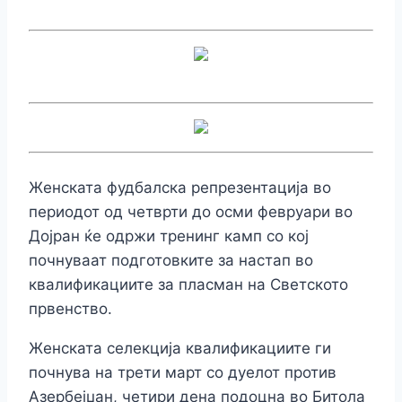
Женската фудбалска репрезентација во
периодот од четврти до осми февруари во
Дојран ќе одржи тренинг камп со кој
почнуваат подготовките за настап во
квалификациите за пласман на Светското
првенство.
Женската селекција квалификациите ги
почнува на трети март со дуелот против
Азербејџан, четири дена подоцна во Битола