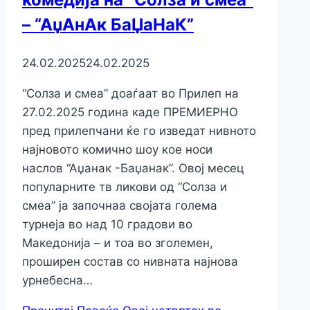
– “АџАнАк БаЏаНаК”
24.02.2025
24.02.2025
“Солза и смеа” доаѓаат во Прилеп на
27.02.2025 година каде ПРЕМИЕРНО
пред прилепчани ќе го изведат нивното
најновото комично шоу кое носи
наслов “Аџанак -Баџанак”. Овој месец
популарните тв ликови од “Солза и
смеа” ја започнаа својата голема
турнеја во над 10 градови во
Македонија – и тоа во зголемен,
проширен состав со нивната најнова
урнебесна…