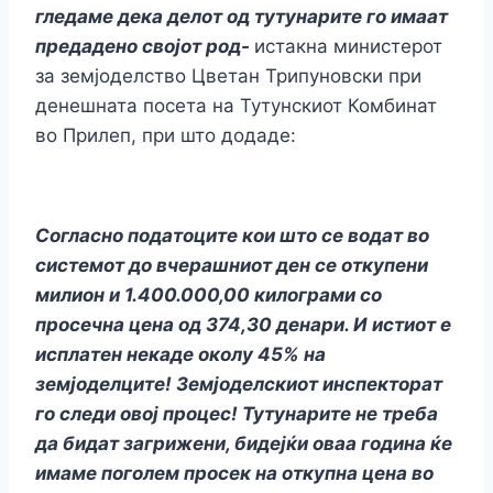
гледаме дека делот од тутунарите го имаат
предадено својот род-
истакна министерот
за земјоделство Цветан Трипуновски при
денешната посета на Тутунскиот Комбинат
во Прилеп, при што додаде:
Согласно податоците кои што се водат во
системот до вчерашниот ден се откупени
милион и 1.400.000,00 килограми со
просечна цена од 374,30 денари. И истиот е
исплатен некаде околу 45% на
земјоделците! Земјоделскиот инспекторат
го следи овој процес! Тутунарите не треба
да бидат загрижени, бидејќи оваа година ќе
имаме поголем просек на откупна цена во