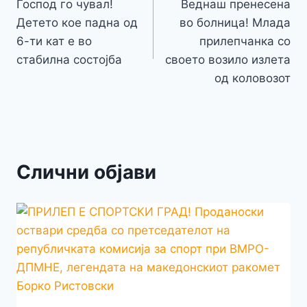
o
g
p
e
n
Господ го чувал!
Веднаш пренесена
на
k
er
Детето кое падна од
во болница! Млада
k
напис
6-ти кат е во
прилепчанка со
стабилна состојба
своето возило излета
од коловозот
Слични објави