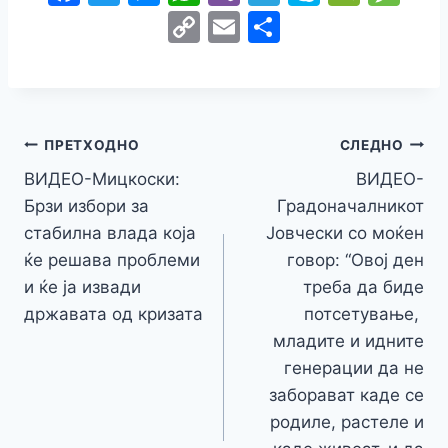
a
w
e
h
b
el
k
e
e
C
E
S
c
itt
s
at
er
e
y
C
s
o
m
h
e
er
s
s
gr
p
h
s
p
ai
ar
b
e
A
a
e
at
a
y
l
e
o
n
p
m
g
Навигација
Li
ПРЕТХОДНО
СЛЕДНО
o
g
p
e
n
ВИДЕО-Мицкоски:
ВИДЕО-
на
k
er
Брзи избори за
Градоначалникот
k
напис
стабилна влада која
Јовчески со моќен
ќе решава проблеми
говор: “Овој ден
и ќе ја извади
треба да биде
државата од кризата
потсетување,
младите и идните
генерации да не
заборават каде се
родиле, растеле и