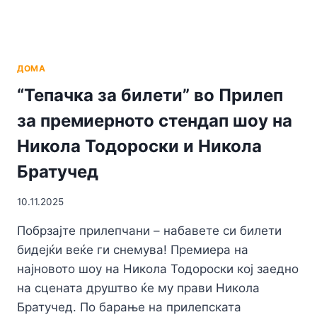
ДОМА
“Тепачка за билети” во Прилеп
за премиерното стендап шоу на
Никола Тодороски и Никола
Братучед
10.11.2025
Побрзајте прилепчани – набавете си билети
бидејќи веќе ги снемува! Премиера на
најновото шоу на Никола Тодороски кој заедно
на сцената друштво ќе му прави Никола
Братучед. По барање на прилепската