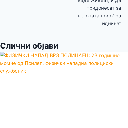
каде живеат, и да
придонесат за
неговата подобра
иднина”
Слични објави