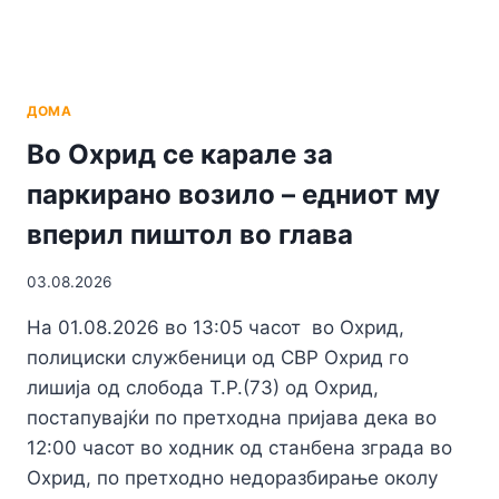
ДОМА
Во Охрид се карале за
паркирано возило – едниот му
вперил пиштол во глава
03.08.2026
На 01.08.2026 во 13:05 часот во Охрид,
полициски службеници од СВР Охрид го
лишија од слобода Т.Р.(73) од Охрид,
постапувајќи по претходна пријава дека во
12:00 часот во ходник од станбена зграда во
Охрид, по претходно недоразбирање околу