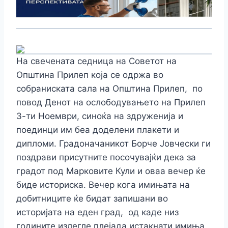
На свечената седница на Советот на
Општина Прилеп која се одржа во
собраниската сала на Општина Прилеп, по
повод Денот на ослободувањето на Прилеп
3-ти Ноември, синоќа на здруженија и
поединци им беа доделени плакети и
дипломи. Градоначаникот Борче Јовчески ги
поздрави присутните посочувајќи дека за
градот под Марковите Кули и оваа вечер ќе
биде историска. Вечер кога имињата на
добитниците ќе бидат запишани во
историјата на еден град, од каде низ
годините излегле плејада истакнати имиња,