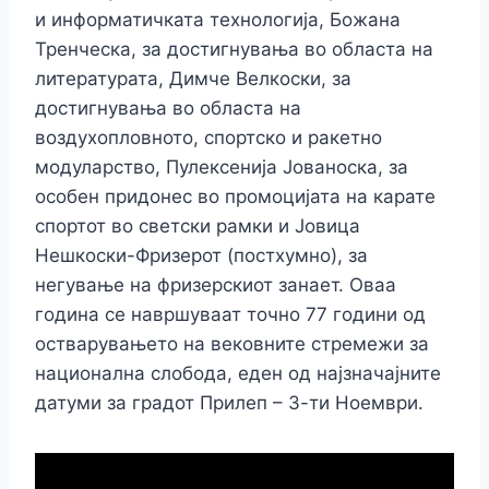
и информатичката технологија, Божана
Тренческа, за достигнувања во областа на
литературата, Димче Велкоски, за
достигнувања во областа на
воздухопловното, спортско и ракетно
модуларство, Пулексенија Јованоска, за
особен придонес во промоцијата на карате
спортот во светски рамки и Јовица
Нешкоски-Фризерот (постхумно), за
негување на фризерскиот занает. Оваа
година се навршуваат точно 77 години од
остварувањето на вековните стремежи за
национална слобода, еден од најзначајните
датуми за градот Прилеп – 3-ти Ноември.