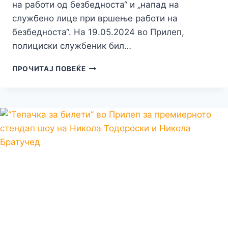
на работи од безбедноста“ и „напад на
службено лице при вршење работи на
безбедноста“. На 19.05.2024 во Прилеп,
полициски службеник бил…
ФИЗИЧКИ
ПРОЧИТАЈ ПОВЕЌЕ
НАПАД
ВРЗ
ПОЛИЦАЕЦ:
23
ГОДИШНО
МОМЧЕ
ОД
ПРИЛЕП,
ФИЗИЧКИ
НАПАДНА
ПОЛИЦИСКИ
СЛУЖБЕНИК