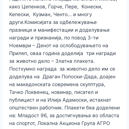
како Цепенков, Ѓорче, Пере, Конески,
Кепески, Кузман, Ченто… и многу
други.Комисијата за одбележување
празници и манифестации и доделување
награди и признанија, по повод 3-ти
Ноември – Денот на ослободувањето на
Прилеп, оваа година доделија три награди
за животно дело – Златна плакета.
Постхумно награда за животно дело им се
доделува на Драган Попоски-Дада, доајен
на македонската современа скулптура,
Тачко Локвенец, новинар, писател и
публицист и на Илија Адамоски, истакнат
општествен работник. Плакети беа доделени
на: Младост 96, за достигнувања во областа
на спортот, Локална Акциона Група АГРО