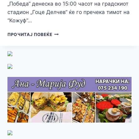
„Победа“ денеска во 15:00 часот на градскиот
стадион „Гоце Делчев“ ќе го пречека тимот на
“Кожуф”…
ФК
ПРОЧИТАЈ ПОВЕЌЕ
„ПОБЕДА“
ДЕНЕСКА
ВО
15:00
ЧАСОТ
НА
ГРАДСКИОТ
СТАДИОН
„ГОЦЕ
ДЕЛЧЕВ“
ЌЕ
ГО
ПРЕЧЕКА
ТИМОТ
НА
“КОЖУФ”