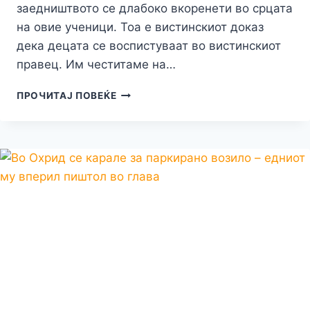
заедништвото се длабоко вкоренети во срцата
на овие ученици. Тоа е вистинскиот доказ
дека децата се воспистуваат во вистинскиот
правец. Им честитаме на…
ДЕНЕСКА
ПРОЧИТАЈ ПОВЕЌЕ
ВО
ООУ
“КЛИМЕНТ
ОХРИДСКИ”
–
СРЕДБА
НА
МИНАТОТО,
СЕГАШНОСТА
И
ИДНИНАТА