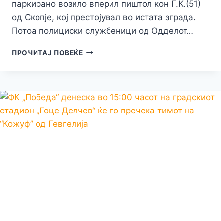
паркирано возило вперил пиштол кон Г.К.(51)
од Скопје, кој престојувал во истата зграда.
Потоа полициски службеници од Одделот…
ВО
ПРОЧИТАЈ ПОВЕЌЕ
ОХРИД
СЕ
КАРАЛЕ
ЗА
ПАРКИРАНО
ВОЗИЛО
–
ЕДНИОТ
МУ
ВПЕРИЛ
ПИШТОЛ
ВО
ГЛАВА