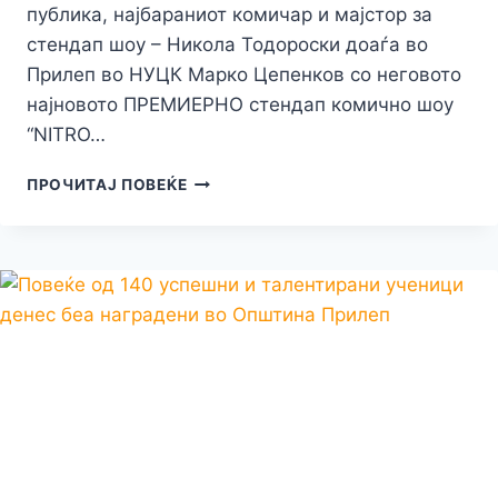
публика, најбараниот комичар и мајстор за
стендап шоу – Никола Тодороски доаѓа во
Прилеп во НУЦК Марко Цепенков со неговото
најновото ПРЕМИЕРНО стендап комично шоу
“NITRO…
“ТЕПАЧКА
ПРОЧИТАЈ ПОВЕЌЕ
ЗА
БИЛЕТИ”
ВО
ПРИЛЕП
ЗА
ПРЕМИЕРНОТО
СТЕНДАП
ШОУ
НА
НИКОЛА
ТОДОРОСКИ
И
НИКОЛА