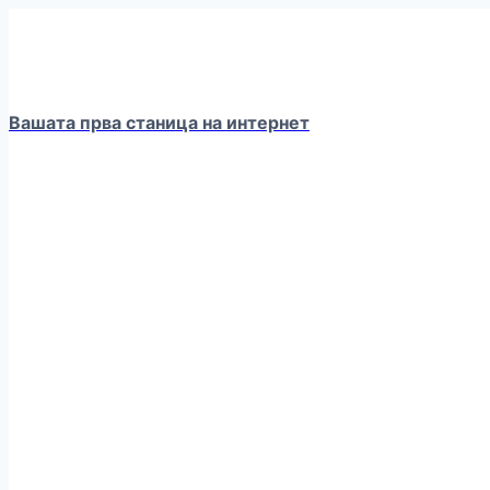
Skip
to
content
Вашата прва станица на интернет