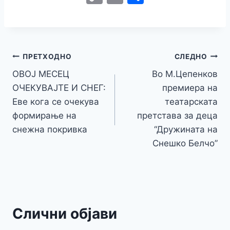
c
itt
s
at
er
e
y
C
s
o
m
h
e
er
s
s
gr
p
h
s
p
ai
ar
b
e
A
a
e
at
a
y
l
e
o
n
p
m
g
Навигација
Li
ПРЕТХОДНО
СЛЕДНО
o
g
p
e
n
ОВОЈ МЕСЕЦ
Во М.Цепенков
на
k
er
ОЧЕКУВАЈТЕ И СНЕГ:
премиера на
k
напис
Еве кога се очекува
театарската
формирање на
претстава за деца
снежна покривка
“Дружината на
Снешко Белчо”
Слични објави