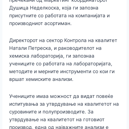
пречекани од Маркетинг координаторот
Душица Неделкоска, која ги запозна
присутните со работата на компанијата и
производниот асортиман.
Директорот на сектор Контрола на квалитет
Натали Петреска, и раководителот на
хемиска лабораторија, ги запознаа
учениците со работата на лабораторијата,
методите и мерните инструменти со кои ги
вршат хемиските анализи.
Учениците имаа можност да видат повеќе
испитувања за утврдување на квалитетот на
суровините и полупроизводите. За
утврдување на квалитетот на готовиот
производ, една од најважните анализи е