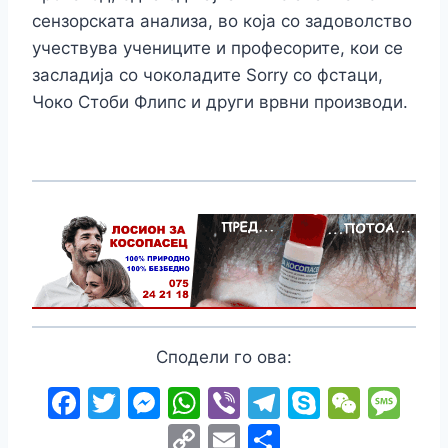
сензорската анализа, во која со задоволство
учествува учениците и професорите, кои се
засладија со чоколадите Sorry со фстаци,
Чоко Стоби Флипс и други врвни производи.
Сподели го ова:
F
T
M
W
Vi
T
S
W
M
a
w
e
h
b
el
k
e
e
C
E
S