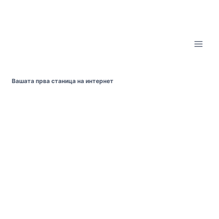
Skip
to
content
Вашата прва станица на интернет