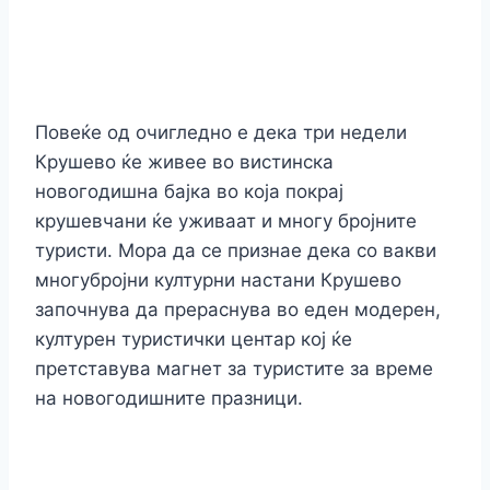
Повеќе од очигледно е дека три недели
Крушево ќе живее во вистинска
новогодишна бајка во која покрај
крушевчани ќе уживаат и многу бројните
туристи. Мора да се признае дека со вакви
многубројни културни настани Крушево
започнува да прераснува во еден модерен,
културен туристички центар кој ќе
претставува магнет за туристите за време
на новогодишните празници.