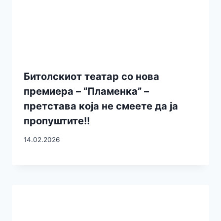
Битолскиот театар со нова
прeмиера – “Пламенка” –
претстава која не смеете да ја
пропуштите!!
14.02.2026