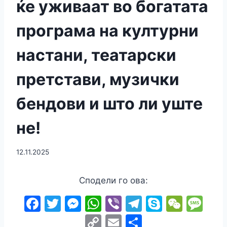
ќе уживаат во богатата
програма на културни
настани, театарски
претстави, музички
бендови и што ли уште
не!
12.11.2025
Сподели го ова:
F
T
M
W
Vi
T
S
W
M
a
w
e
h
b
el
k
e
e
C
E
S