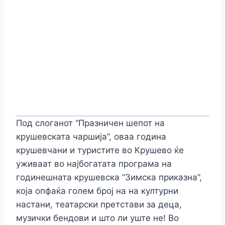
Под слоганот “Празничен шепот на
крушевската чаршија”, оваа година
крушевчани и туристите во Крушево ќе
уживаат во најбогатата програма на
годинешната крушевска “Зимска приказна”,
која опфаќа голем број на на културни
настани, театарски претстави за деца,
музички бендови и што ли уште не! Во