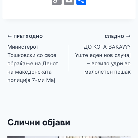
c
itt
s
at
er
e
y
C
s
o
m
h
e
er
s
s
gr
p
h
s
p
ai
ar
b
e
A
a
e
at
a
y
l
e
o
n
p
m
g
Навигација
Li
ПРЕТХОДНО
СЛЕДНО
o
g
p
e
n
Министерот
ДО КОГА ВАКА???
на
k
er
Тошковски со свое
Уште еден нов случај
k
напис
обраќање на Денот
– возило удри во
на македонската
малолетен пешак
полиција 7-ми Мај
Слични објави