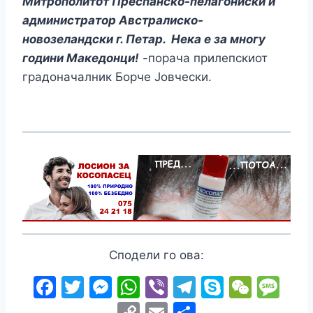
Митрополитот Преспанско-пелагониски и
администратор Австралиско-
новозеландски г. Петар. Нека е за многу
години Македонци!
-порача прилепскиот
градоначалник Борче Јовчески.
Сподели го ова:
F
T
M
W
Vi
T
S
W
M
a
w
e
h
b
el
k
e
e
C
E
S