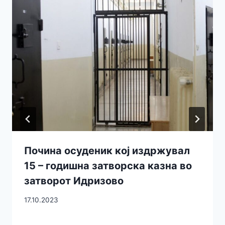
Почина осуденик кој издржувал
15 – годишна затворска казна во
затворот Идризово
17.10.2023