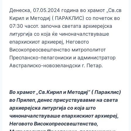
Денеска, 07.05.2024 година во храмот „Св.св
Кирил и Методиј ( ПАРАКЛИС) со почеток во
07:30 часот. започна светата архиерејска
литургија со која ќе чиноначалствуваше
епархискиот архиереј, Неговото
Високопреосвештенство митрополитот
Преспанско-пелагониски и администратор
Австралиско-новозеландски г. Петар.
Во храмот „Св.Кирил и Методиј” ( Параклис)
во Прилеп, денес присуствувавме на света
архиерејска литургија со која што
чиноначалствуваше епархискиот архиереј,
Неговото Високопреосвештенство,