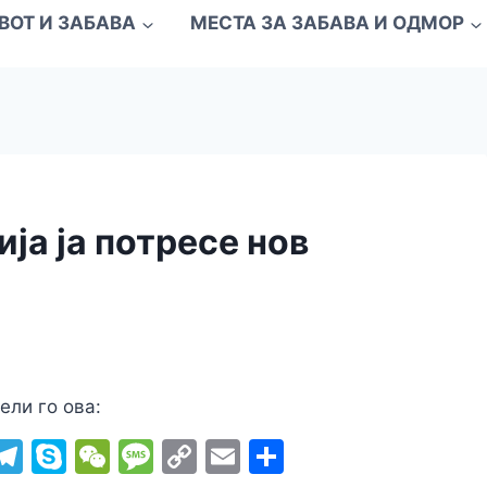
ВОТ И ЗАБАВА
МЕСТА ЗА ЗАБАВА И ОДМОР
ја ја потресе нов
ели го ова:
i
T
S
W
M
C
E
S