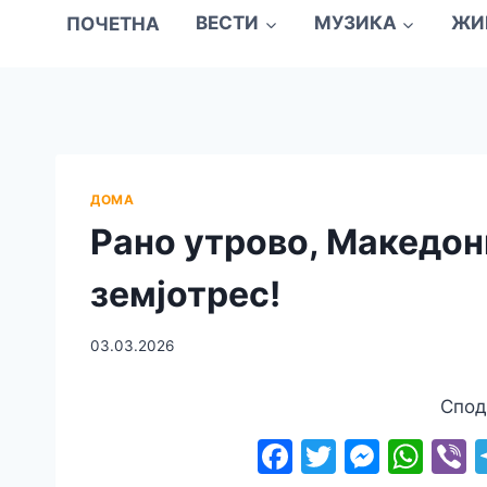
ПОЧЕТНА
ВЕСТИ
МУЗИКА
ЖИ
ДОМА
Рано утрово, Македони
земјотрес!
03.03.2026
Спод
F
T
M
W
V