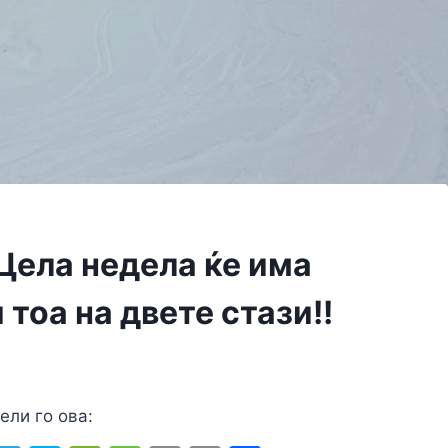
Цела недела ќе има
 тоа на двете стази!!
ели го ова: