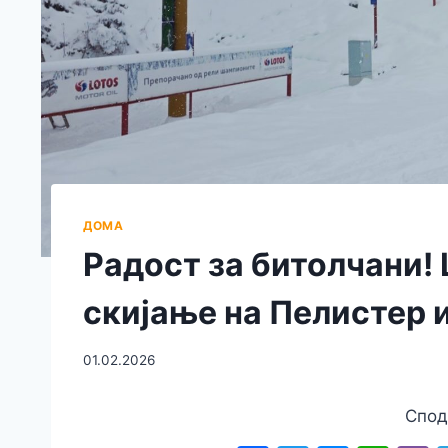
ДОМА
Радост за битолчани! 
скијање на Пелистер и
01.02.2026
Спод