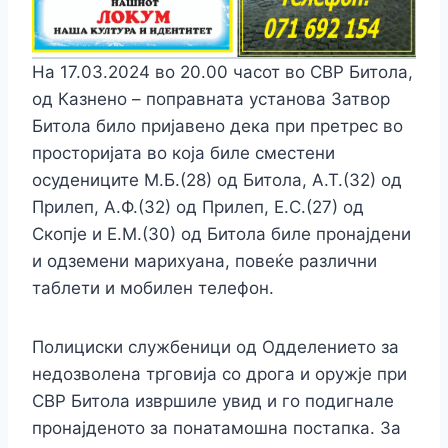
На 17.03.2024 во 20.00 часот во СВР Битола,
од Казнено – поправната установа Затвор
Битола било пријавено дека при претрес во
просторијата во која биле сместени
осудениците М.Б.(28) од Битола, А.Т.(32) од
Прилеп, А.Ф.(32) од Прилеп, Е.С.(27) од
Скопје и Е.М.(30) од Битола биле пронајдени
и одземени марихуана, повеќе различни
таблети и мобилен телефон.
Полициски службеници од Одделението за
недозволена трговија со дрога и оружје при
СВР Битола извршиле увид и го подигнале
пронајденото за понатамошна постапка. За