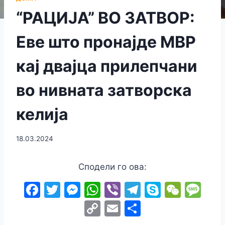
“РАЦИЈА” ВО ЗАТВОР:
Еве што пронајде МВР
кај двајца прилепчани
во нивната затворска
келија
18.03.2024
Сподели го ова:
F
T
M
W
Vi
T
S
W
M
a
w
e
h
b
el
k
e
e
C
E
S
c
itt
s
at
er
e
y
C
s
o
m
h