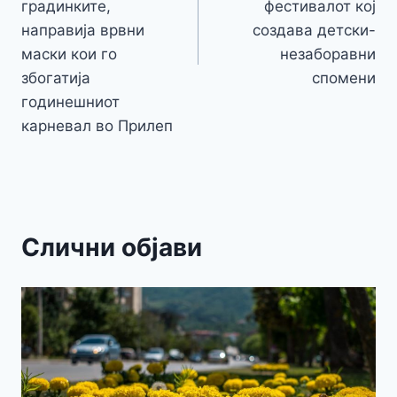
градинките,
фестивалот кој
направија врвни
создава детски-
маски кои го
незаборавни
збогатиjа
спомени
годинешниот
карневал во Прилеп
Слични објави