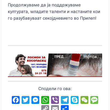
Продолжуваме да ја поддржуваме
културата, младите таленти и настаните кои
го разубавуваат секојдневието во Прилеп!
Сподели го ова:
F
T
M
W
Vi
T
S
W
M
a
w
e
h
b
el
k
e
e
C
E
S