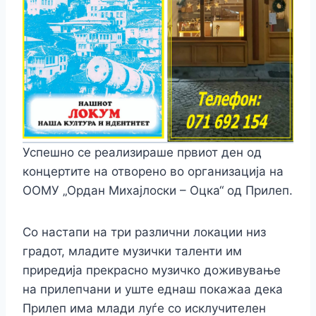
Успешно се реализираше првиот ден од
концертите на отворено во организација на
ООМУ „Ордан Михајлоски – Оцка“ од Прилеп.
Со настапи на три различни локации низ
градот, младите музички таленти им
приредија прекрасно музичко доживување
на прилепчани и уште еднаш покажаа дека
Прилеп има млади луѓе со исклучителен