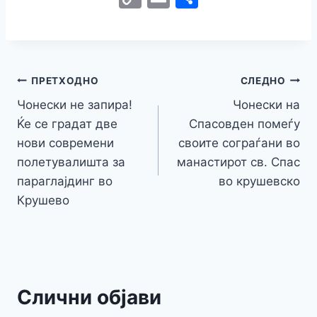
c
itt
s
at
er
e
y
C
s
o
m
h
e
er
s
s
gr
p
h
s
p
ai
ar
b
e
A
a
e
at
a
y
l
e
o
n
p
m
g
Навигација
Li
ПРЕТХОДНО
СЛЕДНО
o
g
p
e
n
Чонески не запира!
Чонески на
на
k
er
Ќе се градат две
Спасовден помеѓу
k
напис
нови современи
своите сограѓани во
полетувалишта за
манастирот св. Спас
параглајдинг во
во крушевско
Крушево
Слични објави