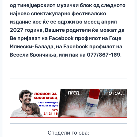
од тинејџерскиот музички блок од следното
најново спектакуларно фестивалско
издание кое ќе се одржи во месец април
2027 година, Вашите родители ќе можат да
Ве пријават на Facebоok профилот на Гоце
Илиески-Балада, на Facebоok профилот на
Весели Ѕвончиња, или пак на 077/867-169
.
Сподели го ова: