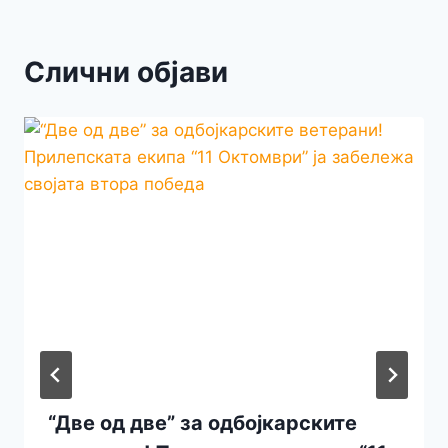
Слични објави
“Две од две” за одбојкарските