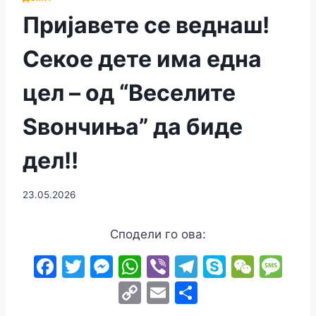
Пријавете се веднаш!
Секое дете има една
цел – од “Веселите
Ѕвончиња” да биде
дел!!
23.05.2026
Сподели го ова:
F
T
M
W
Vi
T
S
W
M
a
w
e
h
b
el
k
e
e
C
E
S
c
itt
s
at
er
e
y
C
s
o
m
h