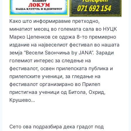
Како што информиравме претходно,
минатиот месец во големата сала во НУЦК
Марко Цепенков се одржа 8-то премиерно
издание на највеселиот фестивал во нашата
земја “Весели Ѕвончиња by JANA”. Заради
големиот интерес за следење на
фестивалот, освен прилепската публика и
прилепските ученици, за гледање на
фестивалот организирано во Прилеп
пристигнаа ученици од Битола, Охрид,
Крушево…
Сето ова подразбира дека градот под