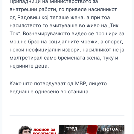
Припадници на Министерството за
внатрешни работи, го привеле насилникот
од Радовиш кој тепаше жена, а при тоа
насилството го емитуваше во живо на „Тик
Ток“. Вознемирувачкото видео се прошири за
мошне брзо на социјалните мрежи, а според
некои неофицијални извори, насилникот не ја
малтретирал само бремената жена, туку и
нејзините деца.
Како што потврдуваат од МВР, лицето
веднаш е однесено во станица.