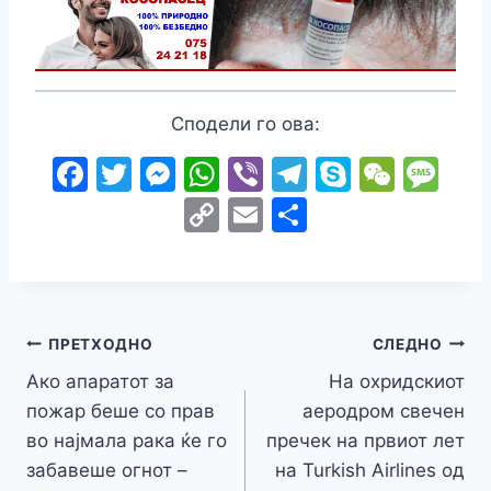
Сподели го ова:
F
T
M
W
Vi
T
S
W
M
a
w
e
h
b
el
k
e
e
C
E
S
c
itt
s
at
er
e
y
C
s
o
m
h
e
er
s
s
gr
p
h
s
p
ai
ar
b
e
A
a
e
at
a
y
l
e
o
n
p
m
g
Навигација
Li
ПРЕТХОДНО
СЛЕДНО
o
g
p
e
n
Ако апаратот за
На охридскиот
на
k
er
пожар беше со прав
аеродром свечен
k
напис
во најмала рака ќе го
пречек на првиот лет
забавеше огнот –
на Turkish Airlines од