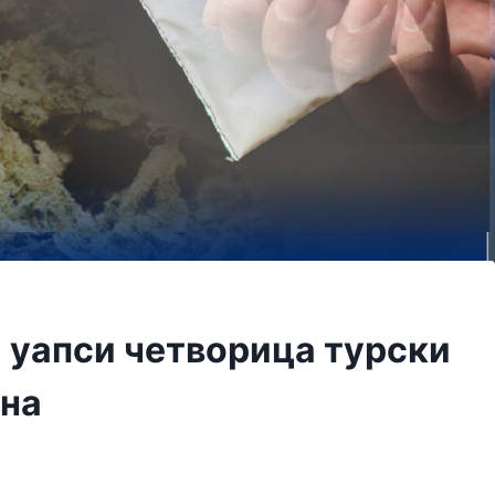
 уапси четворица турски
ана