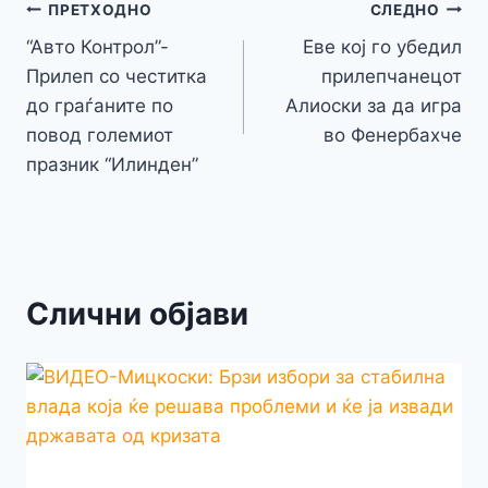
o
n
p
m
g
Навигација
Li
ПРЕТХОДНО
СЛЕДНО
o
g
p
e
n
“Авто Контрол”-
Еве кој го убедил
на
k
er
Прилеп со честитка
прилепчанецот
k
напис
до граѓаните по
Алиоски за да игра
повод големиот
во Фенербахче
празник “Илинден”
Слични објави