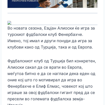
Во новата сезона, Езџјан Алиоски ќе игра за
турскиот фудбалски клуб Фенербахче.
Имено, тој имал и други понуди да игра за
клубови како од Турција, така и од Европа.
Фудбалскиот клуб од Турција бил конкретен,
Алиоски сакал да се врати во Европа,
меѓутоа битно е да се нагласи дека еден од
оние кој што го мотивирал да игра во
Фенербахче е Елиф Елмас, човекот кој што
играше за овој фудбалски гигант пред да се
пресели во големата фудбалска земја-