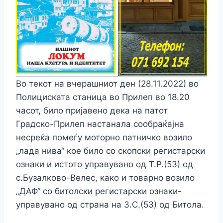
Во текот на вчерашниот ден (28.11.2022) во
Полициската станица во Прилеп во 18.20
часот, било пријавено дека на патот
Градско-Прилеп настанала cooбpaќajна
нecpeќа помеѓу моторно патничко возило
„лада нива“ кое било со скопски регистарски
ознаки и истото управувано од Т.Р.(53) од
с.Бузалково-Велес, како и товарно возило
„ДАФ“ со битолски регистарски ознаки-
управувано од страна на З.С.(53) од Битола.