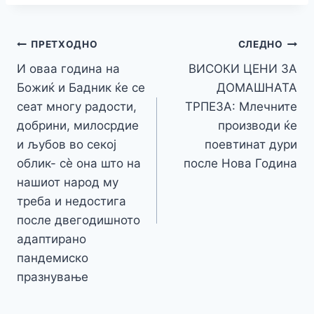
e
er
s
s
gr
p
h
s
p
ai
ar
b
e
A
a
e
at
a
y
l
e
o
n
p
m
g
Навигација
Li
ПРЕТХОДНО
СЛЕДНО
o
g
p
e
n
И оваа година на
ВИСОКИ ЦЕНИ ЗА
на
k
er
Божиќ и Бадник ќе се
ДОМАШНАТА
k
напис
сеат многу радости,
ТРПЕЗА: Млечните
добрини, милосрдие
производи ќе
и љубов во секој
поевтинат дури
облик- сè она што на
после Нова Година
нашиот народ му
треба и недостига
после двегодишното
адаптирано
пандемиско
празнување