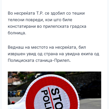
Во нecpeќата Т.Р. се здобил со тешки
телecни повpeди, кои што биле
конcтатиpaни во прилепската градска
болница.
Веднаш на местото на несреќата, бил
извршен увид од страна на увидна екипа од
Полициската станица-Прилеп
.