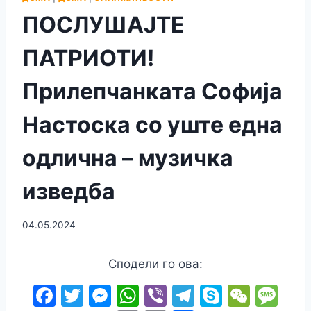
ПОСЛУШАЈТЕ
ПАТРИОТИ!
Прилепчанката Софија
Настоска со уште една
одлична – музичка
изведба
04.05.2024
Сподели го ова:
F
T
M
W
Vi
T
S
W
M