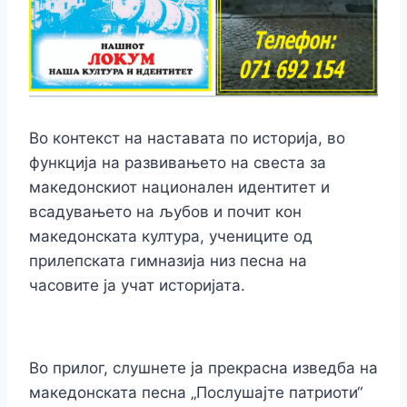
Во контекст на наставата по историја, во
функција на развивањето на свеста за
македонскиот национален идентитет и
всадувањето на љубов и почит кон
македонската култура, учениците од
прилепската гимназија низ песна на
часовите ја учат историјата.
Во прилог, слушнете ја прекрасна изведба на
македонската песна „Послушајте патриоти“