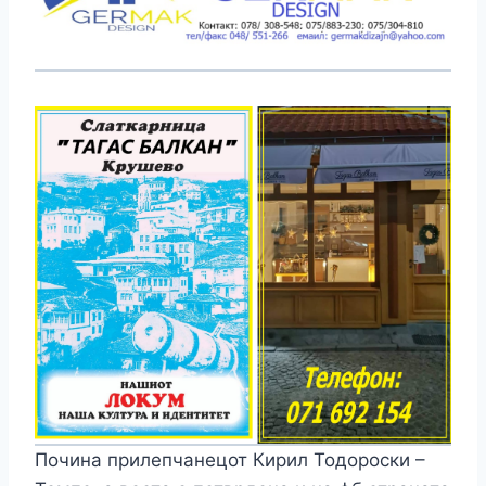
Почина прилепчанецот Кирил Тодороски –