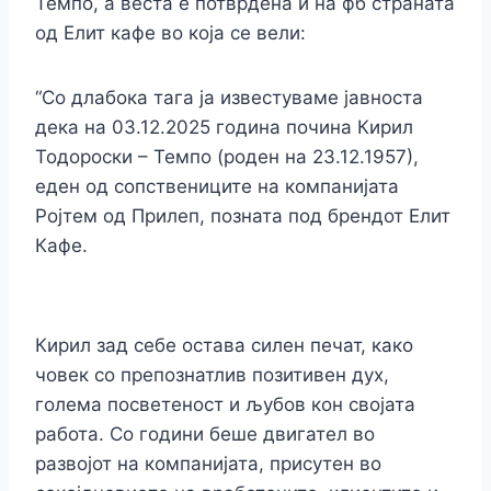
Темпо, а веста е потврдена и на фб страната
од Елит кафе во која се вели:
“Со длабока тага ја известуваме јавноста
дека на 03.12.2025 година почина Кирил
Тодороски – Темпо (роден на 23.12.1957),
еден од сопствениците на компанијата
Ројтем од Прилеп, позната под брендот Елит
Кафе.
Кирил зад себе остава силен печат, како
човек со препознатлив позитивен дух,
голема посветеност и љубов кон својата
работа. Со години беше двигател во
развојот на компанијата, присутен во