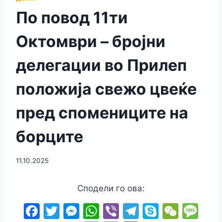
По повод 11ти
Октомври – бројни
делегации во Прилеп
положија свежо цвеќе
пред спомениците на
борците
11.10.2025
Сподели го ова:
F
T
M
W
Vi
T
S
W
M