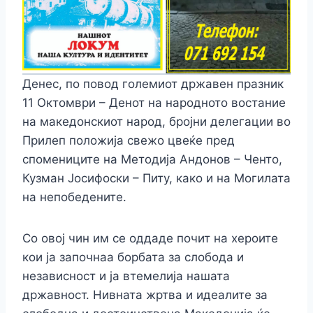
Денес, по повод големиот државен празник
11 Октомври – Денот на народното востание
на македонскиот народ, бројни делегации во
Прилеп положија свежо цвеќе пред
спомениците на Методија Андонов – Ченто,
Кузман Јосифоски – Питу, како и на Могилата
на непобедените.
Со овој чин им се оддаде почит на хероите
кои ја започнаа борбата за слобода и
независност и ја втемелија нашата
државност. Нивната жртва и идеалите за