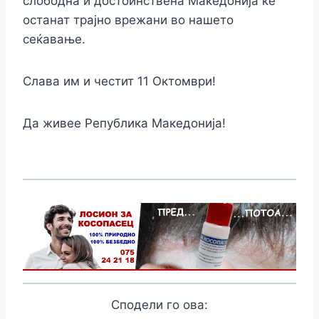
слободна и достоинствена Македонија ќе
останат трајно врежани во нашето
сеќавање.
Слава им и честит 11 Октомври!
Да живее Република Македонија!
Сподели го ова: