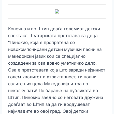
Конечно и во Штип доаѓа големиот детски
спектакл, Театарската претстава за деца
“Пинокио, која е пропратена со
новокомпонирани детски музички песни на
македонски јазик кои се специјално
создадени за ова врвно уметничко дело.
Ова е претставата која што заради нејзиниот
голем квалитет и атрактивност, ги полни
салите низ цела Македонија и тоа по
неколку пати! По барање на публиката во
Штип, Пинокио заедно со неговата дружина
доаѓаат во Штип за да ги воодушеват
најмладите во овој град. Овој детски