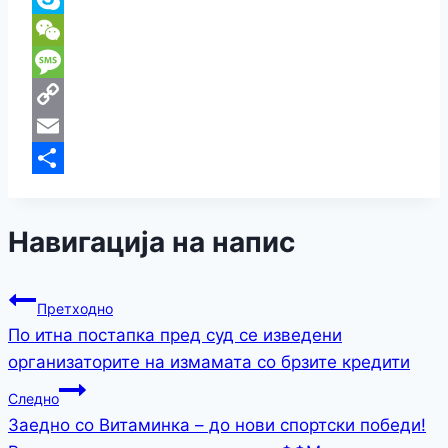
Skype
WeChat
Message
Copy
Link
Email
Share
Навигација на напис
Претходно
По итна постапка пред суд се изведени
oрганизаторите на измамата со брзите кредити
Следно
Заедно со Витаминка – до нови спортски победи!