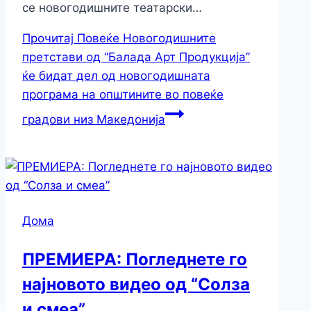
се новогодишните театарски…
Прочитај Повеќе
Новогодишните
претстави од “Балада Арт Продукција”
ќе бидат дел од новогодишната
програма на општините во повеќе
градови низ Македонија
Дома
ПРЕМИЕРА: Погледнете го
најновото видео од “Солза
и смеа”