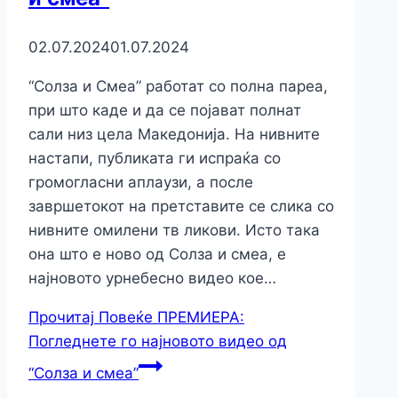
02.07.2024
01.07.2024
“Солза и Смеа” работат со полна пареа,
при што каде и да се појават полнат
сали низ цела Македонија. На нивните
настапи, публиката ги испраќа со
громогласни аплаузи, а после
завршетокот на претставите се слика со
нивните омилени тв ликови. Исто така
она што е ново од Солза и смеа, е
најновото урнебесно видео кое…
Прочитај Повеќе
ПРЕМИЕРА:
Погледнете го најновото видео од
“Солза и смеа”