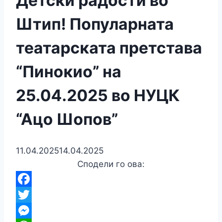
Детски радости во
Штип! Популарната
театарската претстава
“Пинокио” на
25.04.2025 во НУЦК
“Ацо Шопов”
11.04.2025
14.04.2025
Сподели го ова:
Facebook
Twitter