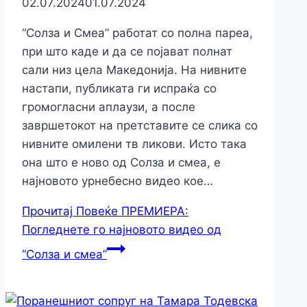
02.07.2024
01.07.2024
“Солза и Смеа” работат со полна пареа,
при што каде и да се појават полнат
сали низ цела Македонија. На нивните
настапи, публиката ги испраќа со
громогласни аплаузи, а после
завршетокот на претставите се слика со
нивните омилени тв ликови. Исто така
она што е ново од Солза и смеа, е
најновото урнебесно видео кое…
Прочитај Повеќе
ПРЕМИЕРА:
Погледнете го најновото видео од
“Солза и смеа”