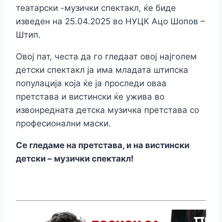
театарски -музички спектакл, ќе биде
изведен на 25.04.2025 во НУЦК Ацо Шопов –
Штип.
Овој пат, честа да го гледаат овој најголем
детски спектакл ја има младата штипска
популација која ќе ја проследи оваа
претстава и вистински ќе ужива во
извонредната детска музичка претстава со
професионални маски.
Се гледаме на претстава, и на вистински
детски – музички спектакл!