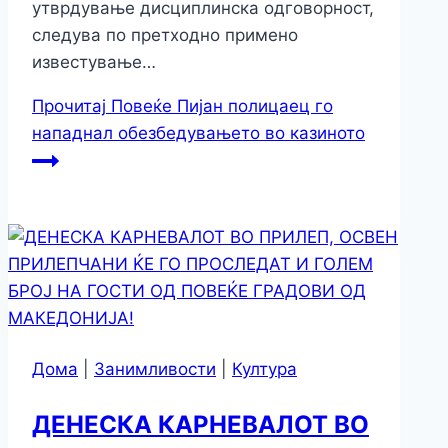
утврдување дисциплинска одговорност,
следува по претходно примено
известување…
Прочитај Повеќе
Пијан полицаец го
нападнал обезбедувањето во казиното
Дома
|
Занимливости
|
Култура
ДЕНЕСКА КАРНЕВАЛОТ ВО