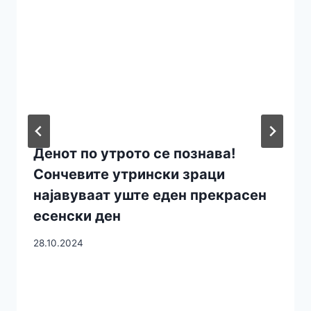
Денот по утрото се познава!
Сончевите утрински зраци
најавуваат уште еден прекрасен
есенски ден
28.10.2024