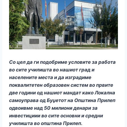
Со цел да ги подобриме условите за работа
во сите училишта во нашиот град и
населените места и да изградиме
поквалитетен образовен систем во првите
две години од нашиот мандат како Локална
самоуправа од Буџетот на Општина Прилеп
одвоивме над 50 милиони денари за
инвестициии во сите основни и средни
училишта во општина Прилеп.