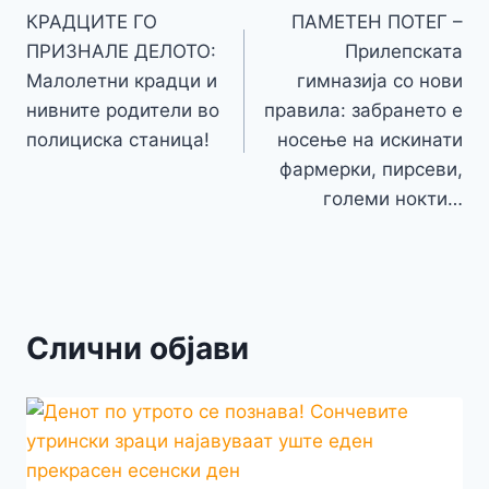
o
g
p
e
n
КРАДЦИТЕ ГО
ПАМЕТЕН ПОТЕГ –
на
k
er
ПРИЗНАЛЕ ДЕЛОТО:
Прилепската
k
напис
Малолетни крадци и
гимназија со нови
нивните родители во
правила: забрането е
полициска станица!
носење на искинати
фармерки, пирсеви,
големи нокти…
Слични објави