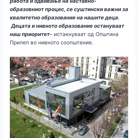
работа и одвивање на наставно-
образовниот процес, се суштински важни за
квалитетно образование на нашите деца.
Децата и нивното образование остануваат
наш приоритет
– истакнуваат од Општина
Прилеп во нивното соопштение.