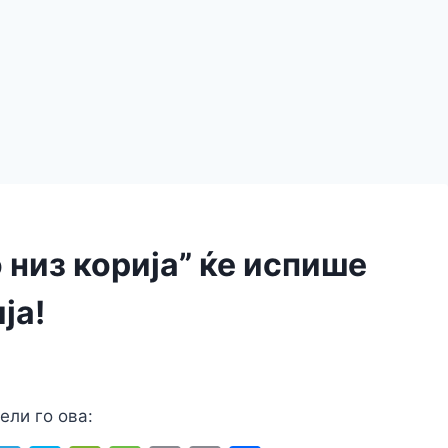
 низ корија” ќе испише
ја!
ели го ова: