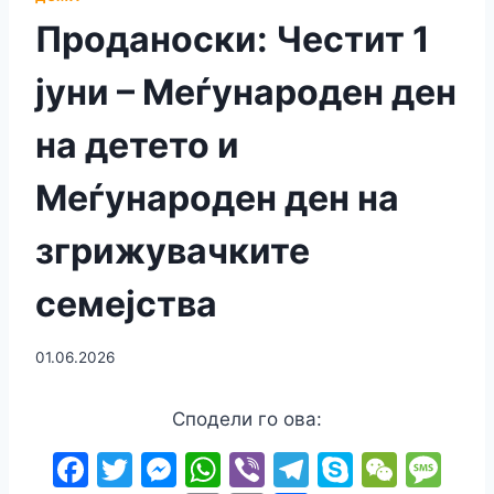
Проданоски: Честит 1
јуни – Меѓународен ден
на детето и
Меѓународен ден на
згрижувачките
семејства
01.06.2026
Сподели го ова:
F
T
M
W
Vi
T
S
W
M