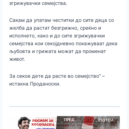
згрижувачки семејства.
Сакам да упатам честитки до сите деца со
желба да растат безгрижно, среќно и
исполнето, како и до сите згрижувачки
семејства кои секојдневно покажуваат дека
љубовта и грижата можат да променат
живот.
За секое дете да расте во семејство” –
истакна Проданоски.