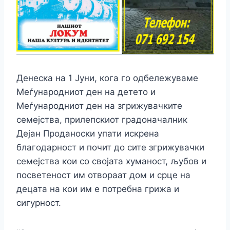
Денеска на 1 Јуни, кога го одбележуваме
Меѓународниот ден на детето и
Меѓународниот ден на згрижувачките
семејства, прилепскиот градоначалник
Дејан Проданоски упати искрена
благодарност и почит до сите згрижувачки
семејства кои со својата хуманост, љубов и
посветеност им отвораат дом и срце на
децата на кои им е потребна грижа и
сигурност.