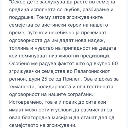
“Секое дете заслужува да расте во семејна
средина исполнета со љубов, разбирање и
поддршка. Токму затоа згрижувачките
семејства се вистински херои на нашето
време, луѓе кои несебично ја преземаат
одговорноста да им дадат нова надеж,
топлина и чувство на припадност на децата
кои поминуваат низ животни предизвици.
Особено ме радува фактот што од вкупно 60
згрижувачки семејства во Пелагонискиот
регион, дури 25 се од Прилеп. Ова е доказ за
хуманоста, солидарноста и општествената
одговорност на нашите сограѓани.
Истовремено, тоа е и повик до сите кои
имаат можности и услови да размислат за
оваа благородна мисија и да станат дел од
семејството на згрижувачи.