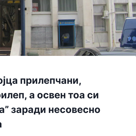
ојца прилепчани,
илеп, а освен тоа си
на” заради несовесно
а