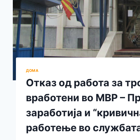
ДОМА
Отказ од работа за тр
вработени во МВР – Пр
заработиjа и “кривич
работење во службат