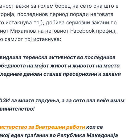
вност важи за голем борец на сето она што е
торија, последниов период поради неговата
о истакнува тој), добива сериозни закани по
миот Михаилов на неговиот Facebook профил,
о самиот тој истакнува:
о видлива теренска активност во последниов
збедноста на мојот живот и животот на моето
следниве денови станаа пресериозни и закани
 за моите тврдења, а за сето ова веќе имам
винителство!
истерство за Внатрешни работи
кои се
екој еден граѓанин во Република Македонија