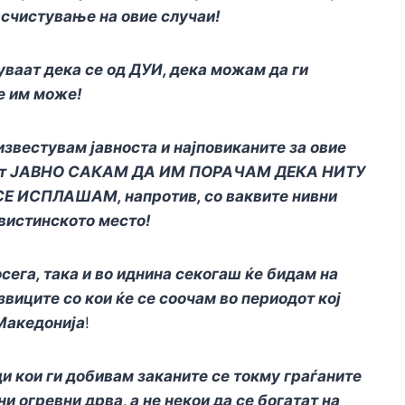
асчистување на овие случаи!
уваат дека се од ДУИ, дека можам да ги
е им може!
а известувам јавноста и најповиканите за овие
уваат ЈАВНО САКАМ ДА ИМ ПОРАЧАМ ДЕКА НИТУ
Е ИСПЛАШАМ, напротив, со ваквите нивни
вистинското место!
сега, така и во иднина секогаш ќе бидам на
звиците со кои ќе се соочам во периодот кој
Македонија
!
и кои ги добивам заканите се токму граѓаните
и огревни дрва, а не некои да се богатат на