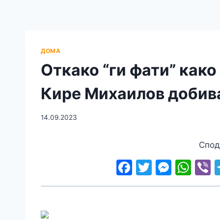
ДОМА
Откако “ги фати” како
Кире Михаилов добива
14.09.2023
Спод
F
T
M
W
V
a
w
e
h
c
itt
s
at
e
e
er
s
s