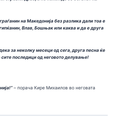
 граѓанин на Македонија без разлика дали тоа е
гипќанин, Влав, Бошњак или каква и да е друга
 дека за неколку месеци од сега, друга песна ќе
со сите последици од неговото делување!
нија!”
– порача Кире Михаилов во неговата