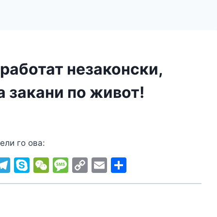
 работат незаконски,
 закани по живот!
ели го ова:
i
T
S
W
M
C
E
S
b
el
k
e
e
o
m
h
r
e
y
C
s
p
ai
ar
gr
p
h
s
y
l
e