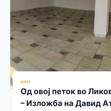
ДОМА
Од овој петок во Лико
– Изложба на Давид А