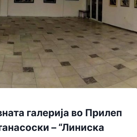
вната галерија во Прилеп
танасоски – “Линиска