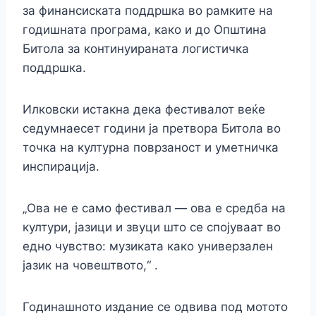
за финансиската поддршка во рамките на
годишната програма, како и до Општина
Битола за континуираната логистичка
поддршка.
Илковски истакна дека фестивалот веќе
седумнаесет години ја претвора Битола во
точка на културна поврзаност и уметничка
инспирација.
„Ова не е само фестивал — ова е средба на
култури, јазици и звуци што се спојуваат во
едно чувство: музиката како универзален
јазик на човештвото,“ .
Годинашното издание се одвива под мотото