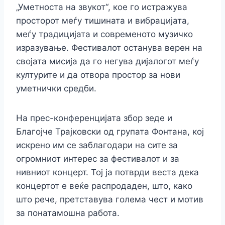
„Уметноста на звукот“, кое го истражува
просторот меѓу тишината и вибрацијата,
меѓу традицијата и современото музичко
изразување. Фестивалот останува верен на
својата мисија да го негува дијалогот меѓу
културите и да отвора простор за нови
уметнички средби.
На прес-конференцијата збор зеде и
Благојче Трајковски од групата Фонтана, кој
искрено им се заблагодари на сите за
огромниот интерес за фестивалот и за
нивниот концерт. Тој ја потврди веста дека
концертот е веќе распродаден, што, како
што рече, претставува голема чест и мотив
за понатамошна работа.