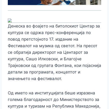
Денеска во фоајето на битолскиот Центар за
култура се одржа прес-конференција по
повод претстојното 17. издание на
Фестивалот на музика од светот. На пресот
се обратија директорот на Центарот за
култура, Сашо Илковски, и Благојче
Трајковски од групата Фонтана, кои појаснија
детали за програмата, концептот и
значењето на фестивалот.
Од името на институцијата беше изразена
голема благодарност до Министерството за
култура и туризам на Република Македонија,