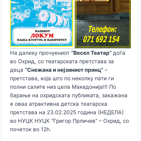
На далеку прочуениот
“Весел Театар”
доѓа
во Охрид, со театарската претстава за
деца
“Снежана и нејзиниот принц”
–
претстава, која што по неколку пати ги
полни салите низ цела Македонија!!! По
барање на охридската публиката, закажана
е оваа атрактивна детска театарска
претстава на 23.02.2025 година (НЕДЕЛА)
во НУЦК НУЦК “Григор Прличев” – Охрид, со
почеток во 12h.