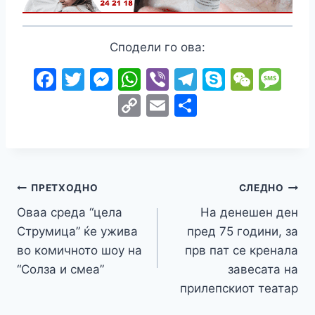
Сподели го ова:
F
T
M
W
Vi
T
S
W
M
a
w
e
h
b
el
k
e
e
C
E
S
c
itt
s
at
er
e
y
C
s
o
m
h
e
er
s
s
gr
p
h
s
p
ai
ar
b
e
A
a
e
at
a
y
l
e
o
n
p
m
g
Навигација
Li
ПРЕТХОДНО
СЛЕДНО
o
g
p
e
n
Оваа среда “цела
На денешен ден
на
k
er
Струмица” ќе ужива
пред 75 години, за
k
напис
во комичното шоу на
прв пат се кренала
“Солза и смеа”
завесата на
прилепскиот театар