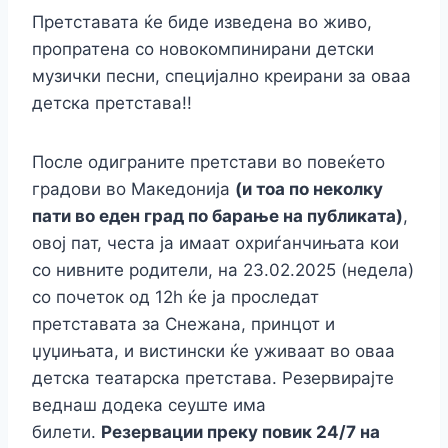
Претставата ќе биде изведена во живо,
пропратена со новокомпинирани детски
музички песни, специјално креирани за оваа
детска претстава!!
После одиграните претстави во повеќето
градови во Македонија
(и тоа по неколку
пати во еден град по барање на публиката)
,
овој пат, честа ја имаат охриѓанчињата кои
со нивните родители, на 23.02.2025 (недела)
со почеток од 12h ќе ја проследат
претставата за Снежана, принцот и
џуџињата, и вистински ќе уживаат во оваа
детска театарска претстава. Резервирајте
веднаш додека сеуште има
билети.
Резервации преку повик 24/7 на