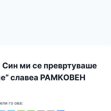
Син ми се превртуваше
вие” славеа РАМКОВЕН
ели го ова: