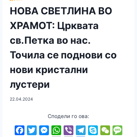
НОВА СВЕТЛИНА ВО
ХРАМОТ: Црквата
св.Петка во нас.
Точила се поднови со
нови кристални
лустери
22.04.2024
Сподели го ова:
F
T
M
W
Vi
T
S
W
M