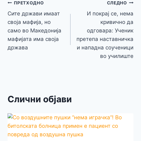
o
n
p
m
g
Навигација
Li
ПРЕТХОДНО
СЛЕДНО
o
g
p
e
n
Сите држави имаат
И покрај се, нема
на
k
er
своја мафија, но
кривично да
k
напис
само во Македонија
одговара: Ученик
мафијата има своја
претепа наставничка
држава
и нападна соученици
во училиште
Слични објави