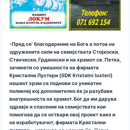
-Пред се’ благодарение на Бога а потоа на
здружените сили на семејствата Стојкоски,
Станчески, Грданоски и на храмот св. Петка,
зачинети со умешноста на фирмата
Кристални Лустери (SDK Kristalni lusteri)
нашиот храм се поднови со уникатен
полиелеј кој дополнително ќе ја разубави
внатрешноста на храмот. Бог да им дарува
здравје и спасение на семејствата кои
помогнаа да се оствари овој проект како и
на изработувачот, фирмата Кристални