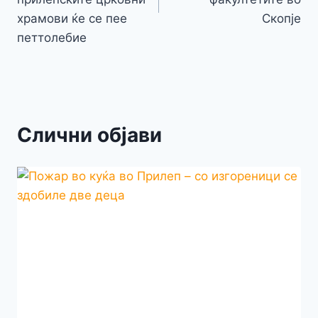
храмови ќе се пее
Скопје
петтолебие
Слични објави