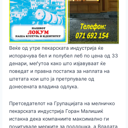
Веќе од утре пекарската индустрија ќе
испорачува бел и полубел леб по цена од 33
денари, меѓутоа како што изјавуваат ќе
поведат и правна постапка за наплата на
штетата кои што ја претрпувале од
донесената владина одлука.
Претседателот на Групацијата на мелничко
пекарската индустрија Горан Малишиќ
истакна дека компаниите максимално ги
почитувале мерките за поддршка, а Владата