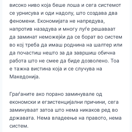
високо ниво која беше лоша и сега системот
се урнисува и оди надолу, што создава два
феномени. Економијата не напредува,
напротив назадува и многу луѓе решаваат
да заминат неможејќи да се борат во систем
во кој треба да имаш роднина на шалтер или
да почастиш нешто за да завршиш обична
работа што не смее да биде дозволено. Тоа
е тажна вистина која и се случува на
Македонија.
Граѓаните ако порано заминувале од
економски и егзистенцијални причини, сега
заминуваат затоа што нема никаков ред во
државата. Нема владеење на правото, нема
систем.