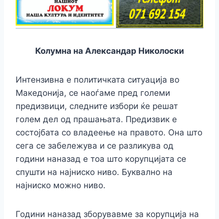
Колумна на Александар Николоски
Интензивна е политичката ситуација во
Македонија, се наоѓаме пред големи
предизвици, следните избори ќе решат
голем дел од прашањата. Предизвик е
состојбата со владеење на правото. Она што
сега се забележува и се разликува од
години наназад е тоа што корупцијата се
спушти на најниско ниво. Буквално на
најниско можно ниво.
Години наназад зборувавме за корупција на