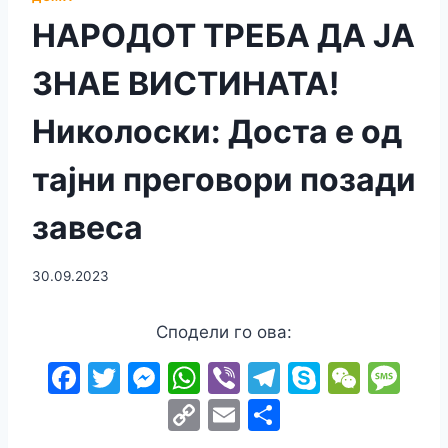
НАРОДОТ ТРЕБА ДА ЈА
ЗНАЕ ВИСТИНАТА!
Николоски: Доста е од
тајни преговори позади
завеса
30.09.2023
Сподели го ова:
F
T
M
W
Vi
T
S
W
M
a
w
e
h
b
el
k
e
e
C
E
S
c
itt
s
at
er
e
y
C
s
o
m
h