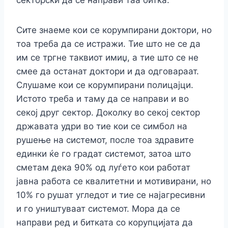
секторски да се направи таа битка.
Сите знаеме кои се корумпирани доктори, но
тоа треба да се истражи. Тие што не се да
им се тргне таквиот имиџ, а тие што се не
смее да останат доктори и да одговараат.
Слушаме кои се корумпирани полицајци.
Истото треба и таму да се направи и во
секој друг сектор. Доколку во секој сектор
државата удри во тие кои се симбол на
рушење на системот, после тоа здравите
единки ќе го градат системот, затоа што
сметам дека 90% од луѓето кои работат
јавна работа се квалитетни и мотивирани, но
10% го рушат угледот и тие се најагресивни
и го уништуваат системот. Мора да се
направи ред и битката со корупцијата да