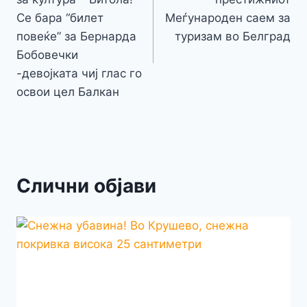
k
er
k
напис
Се бара “билет
Меѓународен саем за
повеќе” за Бернарда
туризам во Белград
Бобовечки
-девојката чиј глас го
освои цел Балкан
Слични објави