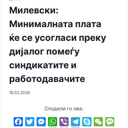
Милевски:
Минималната плата
ќе се усогласи преку
дијалог помеѓу
синдикатите и
работодавачите
19.02.2026
Сподели го ова:
F
T
M
W
Vi
T
S
W
M