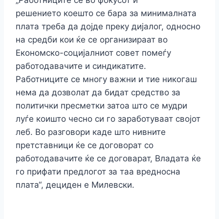
„Работниците се во фокусот и
решението коешто се бара за минималната
плата треба да дојде преку дијалог, односно
на средби кои ќе се организираат во
Економско-социјалниот совет помеѓу
работодавачите и синдикатите.
Работниците се многу важни и тие никогаш
нема да дозволат да бидат средство за
политички пресметки затоа што се мудри
луѓе коишто чесно си го заработуваат својот
леб. Во разговори каде што нивните
претставници ќе се договорат со
работодавачите ќе се договарат, Владата ќе
го прифати предлогот за таа вредносна
плата“, дециден е Милевски.