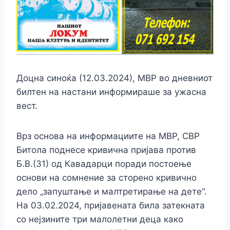
Доцна синоќа (12.03.2024), МВР во дневниот
билтен на настани информираше за ужасна
вест.
Врз основа на информациите на МВР, СВР
Битола поднесе кривична пријава против
Б.В.(31) од Кавадарци поради постоење
основи на сомнение за сторено кривично
дело „запуштање и малтретирање на дете“.
На 03.02.2024, пријавената била затекната
со нејзините три малолетни деца како