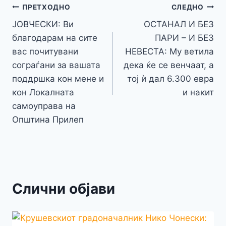
o
n
p
m
g
Навигација
Li
ПРЕТХОДНО
СЛЕДНО
o
g
p
e
n
ЈОВЧЕСКИ: Ви
ОСТАНАЛ И БЕЗ
на
k
er
благодарам на сите
ПАРИ – И БЕЗ
k
напис
вас почитувани
НЕВЕСТА: Му ветила
сограѓани за вашата
дека ќе се венчаат, а
поддршка кон мене и
тој ѝ дал 6.300 евра
кон Локалната
и накит
самоуправа на
Општина Прилеп
Слични објави