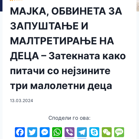
MAJKA, ОБВИНЕТА ЗА
ЗАПУШТАЊЕ И
МАЛТРЕТИРАЊЕ НА
ДЕЦА – Затекната како
питачи со нејзините
три малолетни деца
13.03.2024
Сподели го ова:
F
T
M
W
Vi
T
S
W
M