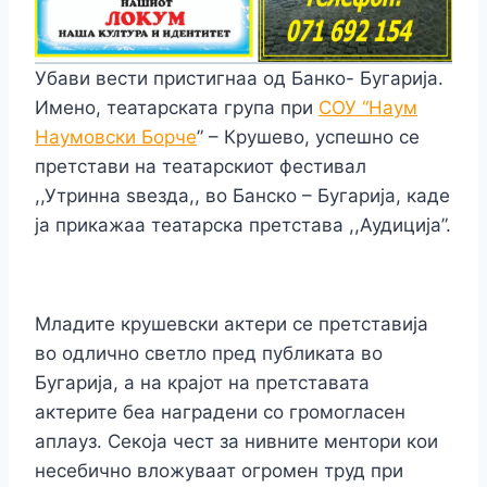
Убави вести пристигнаа од Банко- Бугарија.
Имено, театарската група при
СОУ “Наум
Наумовски Борче
” – Крушево, успешно се
претстави на театарскиот фестивал
,,Утринна ѕвезда,, во Банско – Бугарија, каде
ја прикажаа театарска претстава ,,Аудиција”.
Младите крушевски актери се претставија
во одлично светло пред публиката во
Бугарија, а на крајот на претставата
актерите беа наградени со громогласен
аплауз. Секоја чест за нивните ментори кои
несебично вложуваат огромен труд при