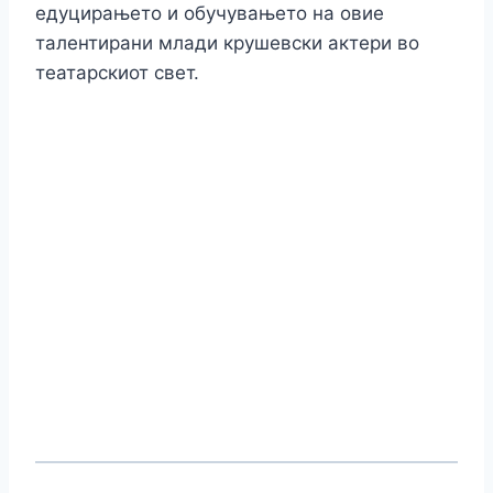
едуцирањето и обучувањето на овие
талентирани млади крушевски актери во
театарскиот свет.