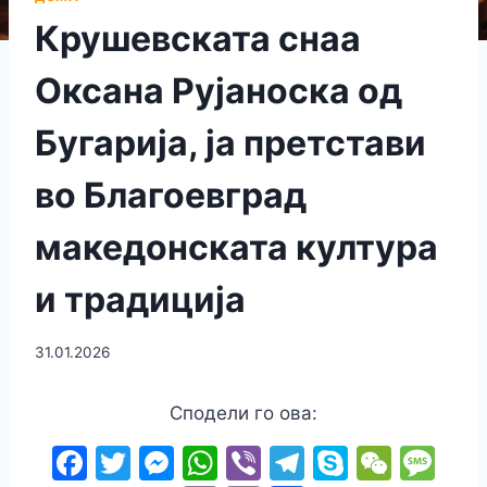
Крушевската снаа
Оксана Рујаноска од
Бугарија, ја претстави
во Благоевград
македонската култура
и традиција
31.01.2026
Сподели го ова:
F
T
M
W
Vi
T
S
W
M