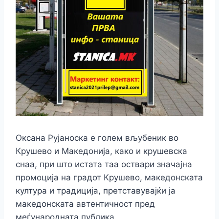
Оксана Рујаноска е голем вљубеник во
Крушево и Македонија, како и крушевска
снаа, при што истата таа оствари значајна
промоција на градот Крушево, македонската
култура и традиција, претставувајќи ја
македонската автентичност пред
меѓународната публика.