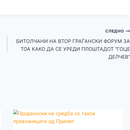
b
el
k
e
e
o
m
h
r
e
y
C
s
p
ai
ar
gr
p
h
s
y
l
e
a
e
at
a
Li
СЛЕДНО
m
g
n
БИТОЛЧАНИ НА ВТОР ГРАЃАНСКИ ФОРУМ ЗА
e
k
ТОА КАКО ДА СЕ УРЕДИ ПЛОШТАДОТ “ГОЦЕ
ДЕЛЧЕВ“