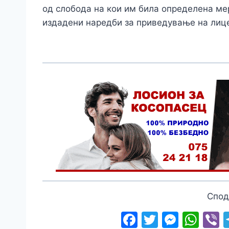
од слобода на кои им била определена мер
издадени наредби за приведување на ли
Спод
F
T
M
W
V