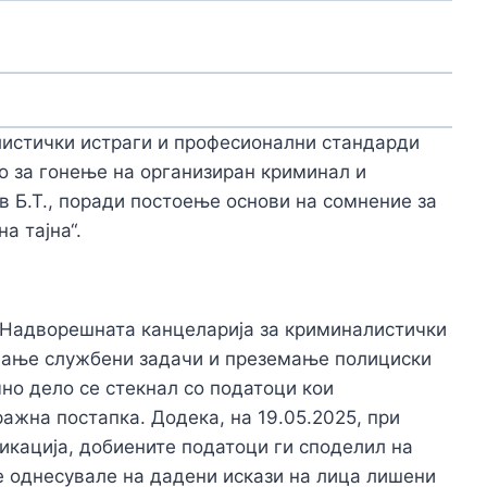
листички истраги и професионални стандарди
о за гонење на организиран криминал и
в Б.Т., поради постоење основи на сомнение за
а тајна“.
о Надворешната канцеларија за криминалистички
ување службени задачи и преземање полициски
но дело се стекнал со податоци кои
ажна постапка. Додека, на 19.05.2025, при
икација, добиените податоци ги споделил на
е однесувале на дадени искази на лица лишени