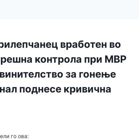
прилепчанец вработен во
трешна контрола при МВР
бвинителство за гонење
нал поднесе кривична
ели го ова: