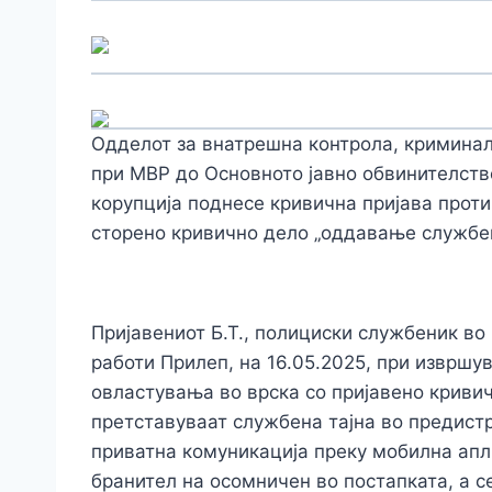
Одделот за внатрешна контрола, кримина
при МВР до Основното јавно обвинителств
корупција поднесе кривична пријава проти
сторено кривично дело „оддавање службен
Пријавениот Б.Т., полициски службеник в
работи Прилеп, на 16.05.2025, при изврш
овластувања во врска со пријавено кривич
претставуваат службена тајна во предистр
приватна комуникација преку мобилна апл
бранител на осомничен во постапката, а с