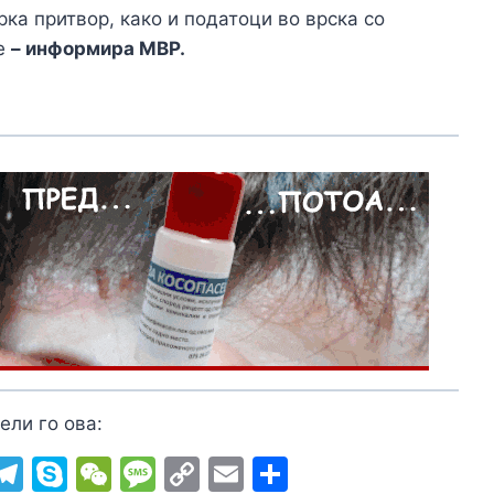
ка притвор, како и податоци во врска со
це
– информира МВР.
ели го ова:
i
T
S
W
M
C
E
S