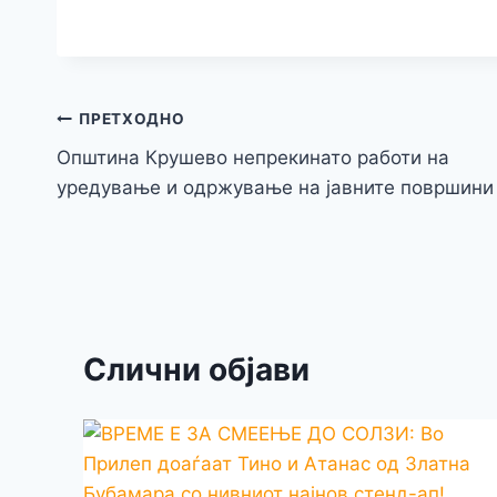
a
w
e
h
c
itt
s
at
e
e
er
s
s
b
e
A
Навигација
ПРЕТХОДНО
o
n
p
Општина Крушево непрекинато работи на
на
o
g
p
уредување и одржување на јавните површини
напис
k
er
Слични објави