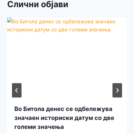
Слични објави
Во Битола денес се одбележува
значаен историски датум со две
големи значења