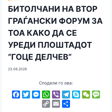
БИТОЛЧАНИ НА ВТОР
ГРАЃАНСКИ ФОРУМ ЗА
ТОА КАКО ДА СЕ
УРЕДИ ПЛОШТАДОТ
“ГОЦЕ ДЕЛЧЕВ“
23.06.2026
Сподели го ова:
F
T
M
W
Vi
T
S
W
M
a
w
e
h
b
el
k
e
e
C
E
S
c
itt
s
at
er
e
y
C
s
o
m
h