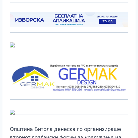
Општина Битола денеска го организираше
вториот граѓански форум за уредување на