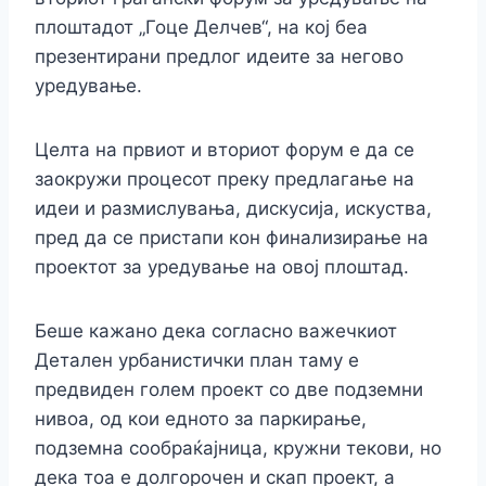
плоштадот „Гоце Делчев“, на кој беа
презентирани предлог идеите за негово
уредување.
Целта на првиот и вториот форум е да се
заокружи процесот преку предлагање на
идеи и размислувања, дискусија, искуства,
пред да се пристапи кон финализирање на
проектот за уредување на овој плоштад.
Беше кажано дека согласно важечкиот
Детален урбанистички план таму е
предвиден голем проект со две подземни
нивоа, од кои едното за паркирање,
подземна сообраќајница, кружни текови, но
дека тоа е долгорочен и скап проект, а