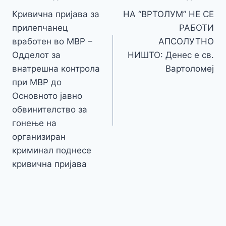
Li
o
g
p
e
n
Кривична пријава за
НА “ВРТОЛУМ” НЕ СЕ
на
k
er
прилепчанец
РАБОТИ
k
напис
вработен во МВР –
АПСОЛУТНО
Одделот за
НИШТО: Денес е св.
внатрешна контрола
Вартоломеј
при МВР до
Основното јавно
обвинителство за
гонење на
организиран
криминал поднесе
кривична пријава