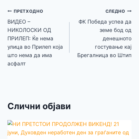
b
e
A
a
e
at
a
y
l
e
o
n
p
m
g
Навигација
Li
ПРЕТХОДНО
СЛЕДНО
o
g
p
e
n
ВИДЕО –
ФК Победа успеа да
на
k
er
НИКОЛОСКИ ОД
земе бод од
k
напис
ПРИЛЕП: Ќе нема
денешното
улица во Прилеп која
гостување кај
што нема да има
Брегалница во Штип
асфалт
Слични објави