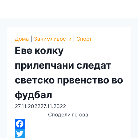
Дома
|
Занимливости
|
Спорт
Еве колку
прилепчани следат
светско првенство во
фудбал
27.11.2022
27.11.2022
Сподели го ова:
F