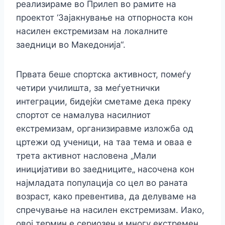
реализираме во Прилеп во рамите на
проектот ‘Зајакнување на отпорноста кон
насилен екстремизам на локалните
зaедници во Македонија“.
Првата беше спортска активност, помеѓу
четири училишта, за меѓуетнички
интеграции, бидејќи сметаме дека преку
спортот се намалува насилниот
екстремизам, организиравме изложба од
цртежи од ученици, на таа тема и оваа е
трета активнот насловена „Мали
иницијативи во заедниците„ насочена кон
најмладата популација со цел во раната
возраст, како превентива, да делуваме на
спречување на насилен екстремизам. Иако,
овој термин е сериозен и многу екстремен,