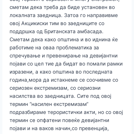
сметам дека треба да биде установен во
локалната заедница. Затоа го направивме
овој Акцикиски тим во заедниците со
поддршка од Британската амбасада.
Сметам дека како општина и во иднина ќе
работиме на оваа проблематика за
спречување и превенирање на девијантни
појави со цел тие да бидат во помали рамки
изразени, а како општина во последната
година,мора да истакнеме се соочивме со
сериозен екстремизам, со сериозни
насилства во заедницата. Сите под овој
термин “насилен екстремизам“
подразбираме терористички акти, но со овој
термин се опфатени повеќе девијантни
појави и на ваков начин,со превенција,