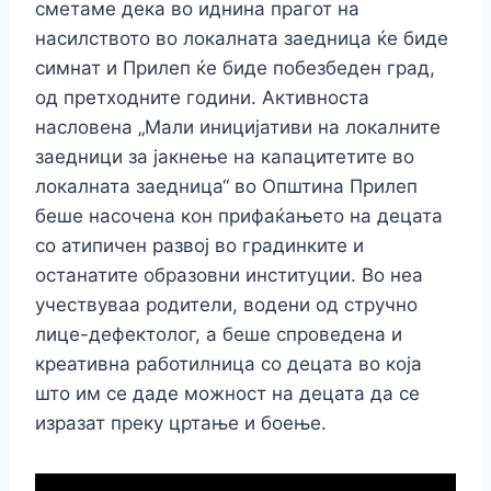
сметаме дека во иднина прагот на
насилството во локалната заедница ќе биде
симнат и Прилеп ќе биде побезбеден град,
од претходните години. Активноста
насловена „Мали иницијативи на локалните
заедници за јакнење на капацитетите во
локалната заедница“ во Општина Прилеп
беше насочена кон прифаќањето на децата
со атипичен развој во градинките и
останатите образовни институции. Во неа
учествуваа родители, водени од стручно
лице-дефектолог, а беше спроведена и
креативна работилница со децата во која
што им се даде можност на децата да се
изразат преку цртање и боење.