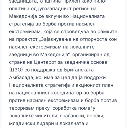
заедницата, Општина Прилеп како пилот
општина од југозападниот регион на
Македонија се вклучи во Националната
стратегија во борба против насилен
екстремизам, која се спроведува во рамките
на проектот „Зајакнување на отпорноста кон
насилен екстремизам на локалните
зaедници во Македонија“, организиран од
страна на Центарот за заедничка основа
(ЦЗО) со поддршка од Британската
Амбасада, кој има за цел да ја поддржи
Националната стратегија и акциониот план
на националниот координатор во борба
против насилен екстремизам и борба против
тероризам преку соработка помеѓу
локалните чинители, граѓански, верски,
младински лидери и локалната и