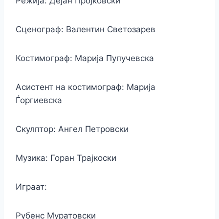
Режија: Дејан Пројковски
Сценограф: Валентин Светозарев
Костимограф: Марија Пупучевска
Асистент на костимограф: Марија
Ѓоргиевска
Скулптор: Ангел Петровски
Музика: Горан Трајкоски
Играат:
Рубенс Муратовски