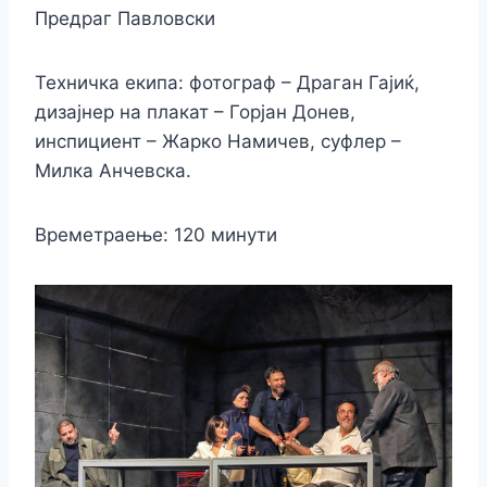
Предраг Павловски
Техничка екипа: фотограф – Драган Гајиќ,
дизајнер на плакат – Горјан Донев,
инспициент – Жарко Намичев, суфлер –
Милка Анчевска.
Времетраење: 120 минути