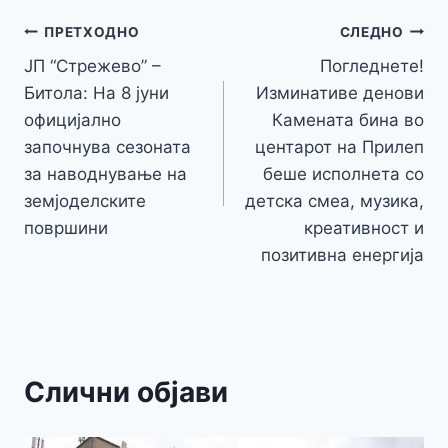
b
e
A
a
e
at
a
y
l
e
o
n
p
m
g
Навигација
Li
ПРЕТХОДНО
СЛЕДНО
o
g
p
e
n
ЈП “Стрежево” –
Погледнете!
на
k
er
Битола: На 8 јуни
Изминативе денови
k
напис
официјално
Камената бина во
започнува сезоната
центарот на Прилеп
за наводнување на
беше исполнета со
земјоделските
детска смеа, музика,
површини
креативност и
позитивна енергија
Слични објави