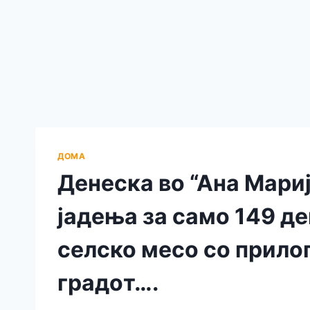
ДОМА
Денеска во “Ана Мариј
јадења за само 149 де
селско месо со прилог
градoт….