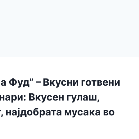
а Фуд” – Вкусни готвени
нари: Вкусен гулаш,
, најдобрата мусака во