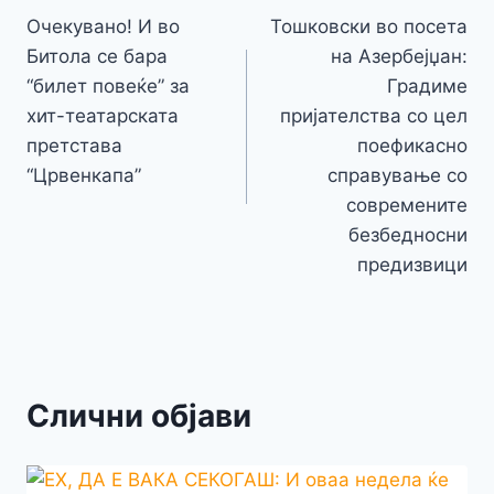
o
g
p
e
n
Очекувано! И во
Тошковски во посета
на
k
er
Битола се бара
на Азербејџан:
k
напис
“билет повеќе” за
Градиме
хит-театарската
пријателства со цел
претстава
поефикасно
“Црвенкапа”
справување со
современите
безбедносни
предизвици
Слични објави