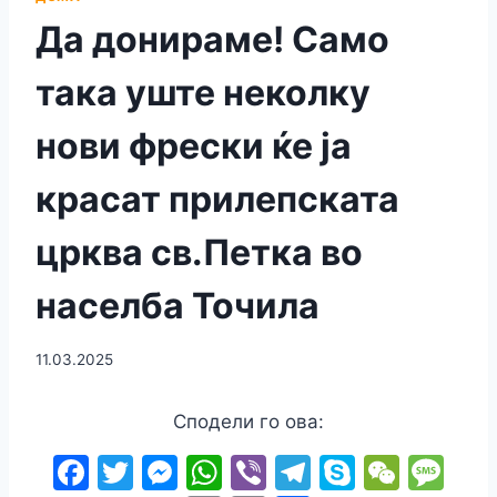
Да донираме! Само
така уште неколку
нови фрески ќе ја
красат прилепската
црква св.Петка во
населба Точила
11.03.2025
Сподели го ова:
F
T
M
W
Vi
T
S
W
M