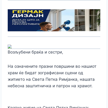
Возљубени браќа и сестри,
На означените празни површини во нашиот
храм ќе бидат зографисани сцени од
житието на Света Петка Римјанка, нашата
небесна заштитничка и патрон на храмот.
Кратко житие на Света Петка Римјанка: