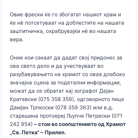
Овие фрески ќе го збогатат нашиот храм и
ќе нè потсетуваат на доблестите на нашата
заштитничка, охрабрувајќи нè во нашата
вера.
Оние кои сакаат да дадат свој придонес за
ова свето дело и да учествуваат во
разубавувањето на храмот со оваа длабоко
значајна сцена за подетални информации,
можат да се обратат кај зографот Дејан
Кратевски (075 358 359), одговорното лице
Дамјан Трпкоски (078 359 363) или в.д.
старешина протоереј Љупче Петрески (071
242 954)
– стои во соопштението од Храмот
„Св. Петка“ – Прилеп.