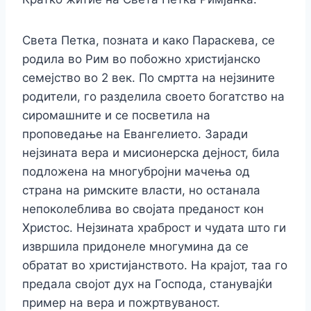
Света Петка, позната и како Параскева, се
родила во Рим во побожно христијанско
семејство во 2 век. По смртта на нејзините
родители, го разделила своето богатство на
сиромашните и се посветила на
проповедање на Евангелието. Заради
нејзината вера и мисионерска дејност, била
подложена на многубројни мачења од
страна на римските власти, но останала
непоколеблива во својата преданост кон
Христос. Нејзината храброст и чудата што ги
извршила придонеле многумина да се
обратат во христијанството. На крајот, таа го
предала својот дух на Господа, станувајќи
пример на вера и пожртвуваност.